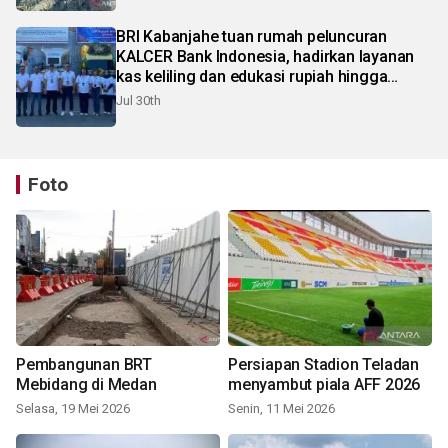
BRI Kabanjahe tuan rumah peluncuran
KALCER Bank Indonesia, hadirkan layanan
kas keliling dan edukasi rupiah hingga
pelosok Karo
Jul 30th
Foto
Pembangunan BRT
Persiapan Stadion Teladan
Mebidang di Medan
menyambut piala AFF 2026
Selasa, 19 Mei 2026
Senin, 11 Mei 2026