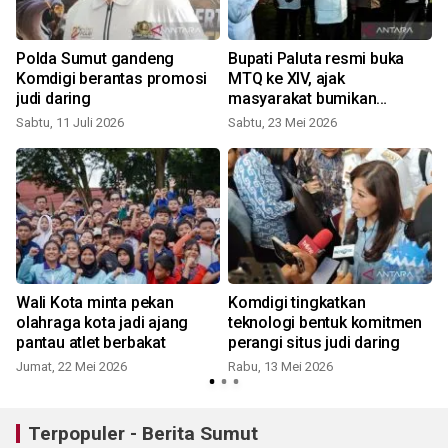
Polda Sumut gandeng
Bupati Paluta resmi buka
Komdigi berantas promosi
MTQ ke XIV, ajak
n
judi daring
masyarakat bumikan
Alquran
Sabtu, 11 Juli 2026
Sabtu, 23 Mei 2026
Wali Kota minta pekan
Komdigi tingkatkan
olahraga kota jadi ajang
teknologi bentuk komitmen
pantau atlet berbakat
perangi situs judi daring
Jumat, 22 Mei 2026
Rabu, 13 Mei 2026
S
Terpopuler - Berita Sumut