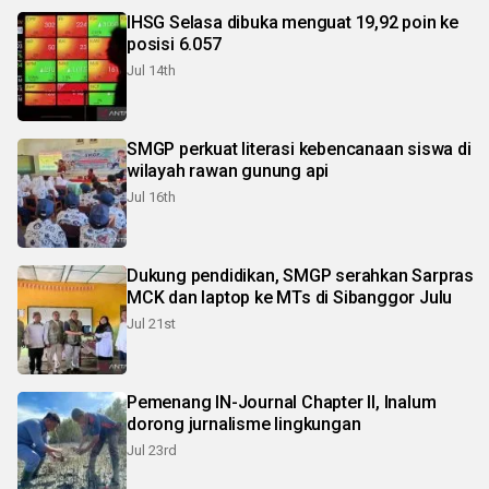
IHSG Selasa dibuka menguat 19,92 poin ke
posisi 6.057
Jul 14th
SMGP perkuat literasi kebencanaan siswa di
wilayah rawan gunung api
Jul 16th
Dukung pendidikan, SMGP serahkan Sarpras
MCK dan laptop ke MTs di Sibanggor Julu
Jul 21st
Pemenang IN-Journal Chapter II, Inalum
dorong jurnalisme lingkungan
Jul 23rd