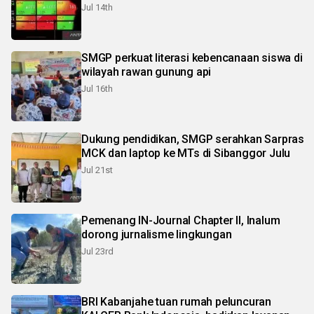
Jul 14th
SMGP perkuat literasi kebencanaan siswa di
wilayah rawan gunung api
Jul 16th
Dukung pendidikan, SMGP serahkan Sarpras
MCK dan laptop ke MTs di Sibanggor Julu
Jul 21st
Pemenang IN-Journal Chapter II, Inalum
dorong jurnalisme lingkungan
Jul 23rd
BRI Kabanjahe tuan rumah peluncuran