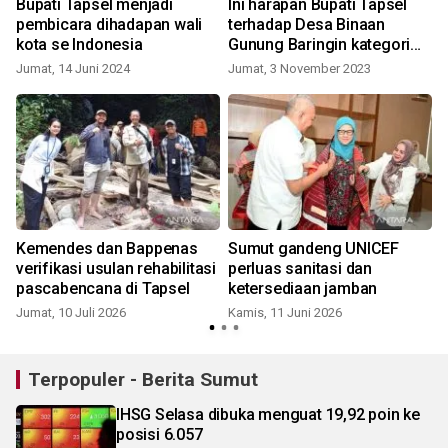
Bupati Tapsel menjadi
Ini harapan Bupati Tapsel
pembicara dihadapan wali
terhadap Desa Binaan
n
kota se Indonesia
Gunung Baringin kategori
PTP2WKSS
Jumat, 14 Juni 2024
Jumat, 3 November 2023
Kemendes dan Bappenas
Sumut gandeng UNICEF
verifikasi usulan rehabilitasi
perluas sanitasi dan
pascabencana di Tapsel
ketersediaan jamban
Jumat, 10 Juli 2026
Kamis, 11 Juni 2026
J
Terpopuler - Berita Sumut
IHSG Selasa dibuka menguat 19,92 poin ke
posisi 6.057