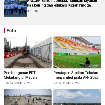
KALCER Bank Indonesia, hadirkan layanan
kas keliling dan edukasi rupiah hingga
pelosok Karo
Jul 30th
Foto
Pembangunan BRT
Persiapan Stadion Teladan
Mebidang di Medan
menyambut piala AFF 2026
Selasa, 19 Mei 2026
Senin, 11 Mei 2026