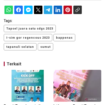
Tags:
Tapsel juara satu sdgs 2023
I-sim gor regencous 2023
bappenas
tapanuli selatan
sumut
Terkait