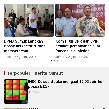
DPRD Sumut: Langkah
Komisi XIII DPR dan BPIP
Bobby berkantor di Nias
perkuat-pemahaman nilai
mempercepat
Pancasila di Medan
pembangunan
Jumat, 7 Agustus 2026
Jumat, 7 Agustus 2026
Terpopuler - Berita Sumut
IHSG Selasa dibuka menguat 19,92 poin ke
posisi 6.057
Jul 14th