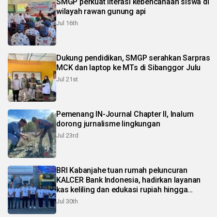
SMGP perkuat literasi kebencanaan siswa di
wilayah rawan gunung api
Jul 16th
Dukung pendidikan, SMGP serahkan Sarpras
MCK dan laptop ke MTs di Sibanggor Julu
Jul 21st
Pemenang IN-Journal Chapter II, Inalum
dorong jurnalisme lingkungan
Jul 23rd
BRI Kabanjahe tuan rumah peluncuran
KALCER Bank Indonesia, hadirkan layanan
kas keliling dan edukasi rupiah hingga
pelosok Karo
Jul 30th