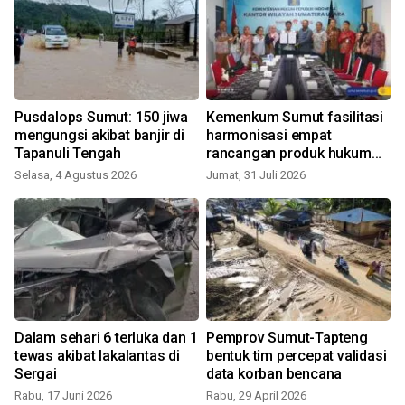
n
Pusdalops Sumut: 150 jiwa
Kemenkum Sumut fasilitasi
mengungsi akibat banjir di
harmonisasi empat
Tapanuli Tengah
rancangan produk hukum
daerah Tapteng
Selasa, 4 Agustus 2026
Jumat, 31 Juli 2026
R
Dalam sehari 6 terluka dan 1
Pemprov Sumut-Tapteng
tewas akibat lakalantas di
bentuk tim percepat validasi
n
Sergai
data korban bencana
Rabu, 17 Juni 2026
Rabu, 29 April 2026
M