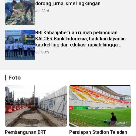
dorong jurnalisme lingkungan
Jul 23rd
BRI Kabanjahe tuan rumah peluncuran
KALCER Bank Indonesia, hadirkan layanan
kas keliling dan edukasi rupiah hingga
pelosok Karo
Jul 30th
Foto
Pembangunan BRT
Persiapan Stadion Teladan