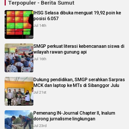
Terpopuler - Berita Sumut
IHSG Selasa dibuka menguat 19,92 poin ke
posisi 6.057
Jul 14th
SMGP perkuat literasi kebencanaan siswa di
wilayah rawan gunung api
Jul 16th
Dukung pendidikan, SMGP serahkan Sarpras
MCK dan laptop ke MTs di Sibanggor Julu
Jul 21st
Pemenang IN-Journal Chapter II, Inalum
dorong jurnalisme lingkungan
Jul 23rd