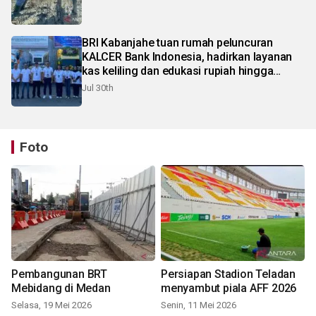
BRI Kabanjahe tuan rumah peluncuran
KALCER Bank Indonesia, hadirkan layanan
kas keliling dan edukasi rupiah hingga
pelosok Karo
Jul 30th
Foto
Pembangunan BRT
Persiapan Stadion Teladan
Mebidang di Medan
menyambut piala AFF 2026
Selasa, 19 Mei 2026
Senin, 11 Mei 2026