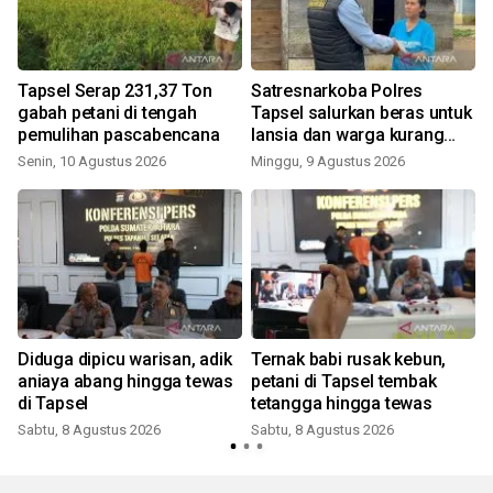
Tapsel Serap 231,37 Ton
Satresnarkoba Polres
gabah petani di tengah
Tapsel salurkan beras untuk
pemulihan pascabencana
lansia dan warga kurang
mampu
Senin, 10 Agustus 2026
Minggu, 9 Agustus 2026
Diduga dipicu warisan, adik
Ternak babi rusak kebun,
aniaya abang hingga tewas
petani di Tapsel tembak
di Tapsel
tetangga hingga tewas
Sabtu, 8 Agustus 2026
Sabtu, 8 Agustus 2026