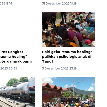
026 19:16
31 Desember 2025 19:19
lres Langkat
Polri gelar "trauma healing"
trauma healing"
pulihkan psikologis anak di
 terdampak banjir
Taput
Vaksin HPV untuk siswa laki-
laki
 2025 20:39
3 Desember 2025 23:19
2026-08-06 06:30:00