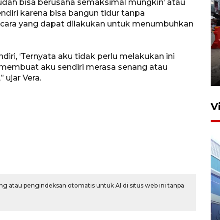
sudah bisa berusaha semaksimal mungkin’ atau
diri karena bisa bangun tidur tanpa
n cara yang dapat dilakukan untuk menumbuhkan
Pelaporan SPT Tahunan di
diri, ‘Ternyata aku tidak perlu melakukan ini
Sumut
tu membuat aku sendiri merasa senang atau
27 April 2026 15:34
 ujar Vera.
V
g atau pengindeksan otomatis untuk AI di situs web ini tanpa
IDAI perkuat kompetensi
dokter tangani penyakit