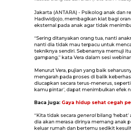
Jakarta (ANTARA) - Psikolog anak dan rem
Hadiwidjojo, membagikan kiat bagi orang
eksternal pada anak agar tidak menimb
“Sering ditanyakan orang tua, nanti anak
nanti dia tidak mau terpacu untuk menca
tekniknya sendiri. Sebenarnya memuji i
gampang,” kata Vera dalam sesi webinar, d
Menurut Vera, pujian yang baik seharusn
mengarah pada proses di balik keberhas
diucapkan secara terus-menerus, seperti
kamu pintar’, dapat menimbulkan efek n
Baca juga:
Gaya hidup sehat cegah pe
“Kita tidak secara
general
bilang ‘hebat’ 
dia akan merasa dirinya memang anak pali
keluar rumah dan bertemu sedikit kesuli