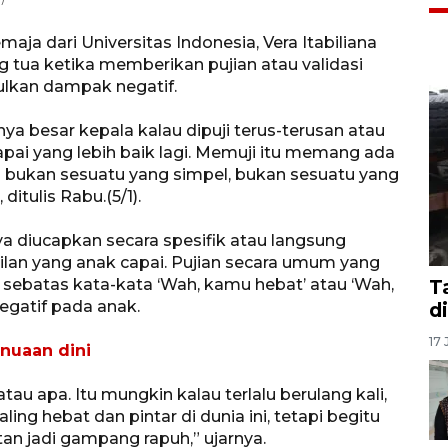
aja dari Universitas Indonesia, Vera Itabiliana
 tua ketika memberikan pujian atau validasi
ulkan dampak negatif.
nya besar kepala kalau dipuji terus-terusan atau
pai yang lebih baik lagi. Memuji itu memang ada
tu bukan sesuatu yang simpel, bukan sesuatu yang
itulis Rabu.(5/1).
ya diucapkan secara spesifik atau langsung
ilan yang anak capai. Pujian secara umum yang
 sebatas kata-kata ‘Wah, kamu hebat’ atau ‘Wah,
T
egatif pada anak.
d
17 
nuaan dini
atau apa. Itu mungkin kalau terlalu berulang kali,
ng hebat dan pintar di dunia ini, tetapi begitu
tan jadi gampang rapuh,” ujarnya.