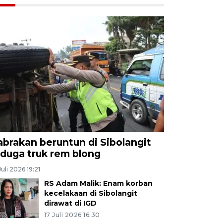
abrakan beruntun di Sibolangit
iduga truk rem blong
Juli 2026 19:21
RS Adam Malik: Enam korban
kecelakaan di Sibolangit
dirawat di IGD
17 Juli 2026 16:30