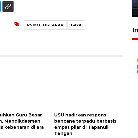
jantung anak
23 Juli 2026 20:04
PSIKOLOGI ANAK
GAYA
I
uhkan Guru Besar
USU hadirkan respons
am, Mendikdasmen
bencana terpadu berbasis
sis kebenaran di era
empat pilar di Tapanuli
Tengah