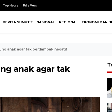
Top News
Rilis Pers
BERITA SUMUT
NASIONAL
REGIONAL
EKONOMI DAN BI
jung anak agar tak berdampak negatif
T
ung anak agar tak