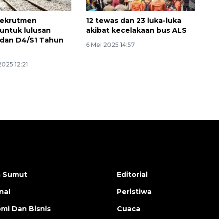
rekrutmen
12 tewas dan 23 luka-luka
 untuk lulusan
akibat kecelakaan bus ALS
 dan D4/S1 Tahun
6 Mei 2025 14:57
025 12:21
a Sumut
Editorial
nal
Peristiwa
mi Dan Bisnis
Cuaca