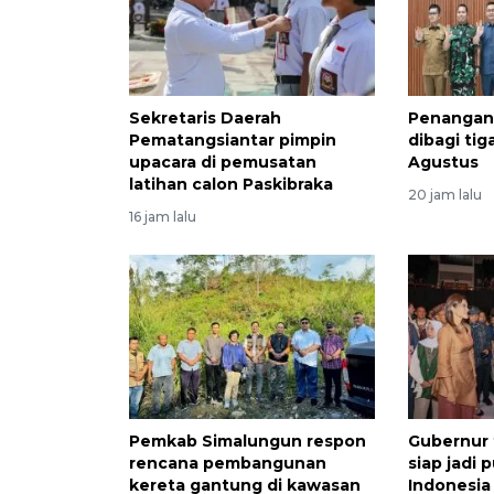
Sekretaris Daerah
Penangana
Pematangsiantar pimpin
dibagi tig
upacara di pemusatan
Agustus
latihan calon Paskibraka
20 jam lalu
16 jam lalu
Pemkab Simalungun respon
Gubernur
rencana pembangunan
siap jadi 
kereta gantung di kawasan
Indonesia