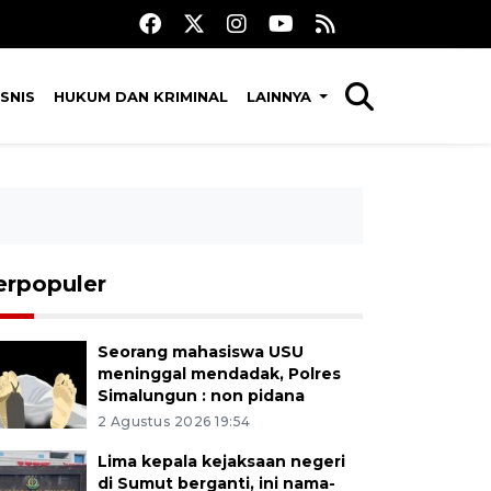
SNIS
HUKUM DAN KRIMINAL
LAINNYA
erpopuler
Seorang mahasiswa USU
meninggal mendadak, Polres
Simalungun : non pidana
2 Agustus 2026 19:54
Lima kepala kejaksaan negeri
di Sumut berganti, ini nama-