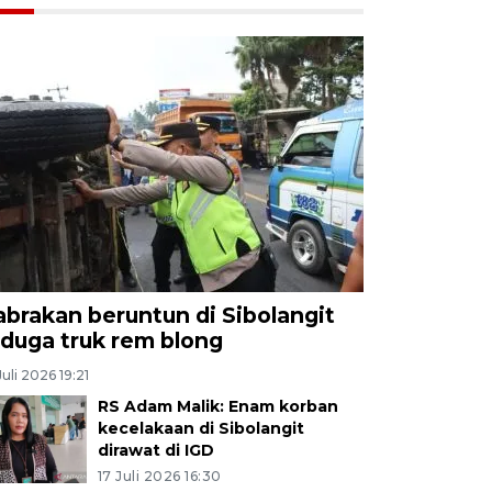
abrakan beruntun di Sibolangit
iduga truk rem blong
Juli 2026 19:21
RS Adam Malik: Enam korban
kecelakaan di Sibolangit
dirawat di IGD
17 Juli 2026 16:30