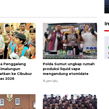
jantung anak
23 Juli 2026 20:04
I
ta Penggalang
Polda Sumut ungkap rumah
Simalungun
produksi liquid vape
atkan ke Cibubur
mengandung etomidate
nas 2026
15 jam lalu