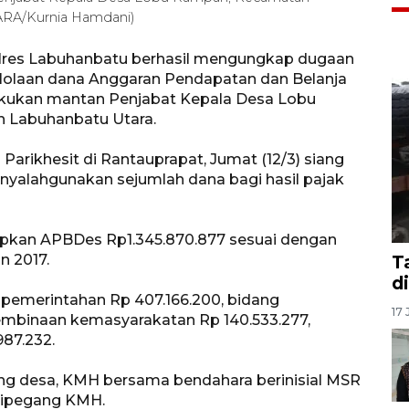
ARA/Kurnia Hamdani)
olres Labuhanbatu berhasil mengungkap dugaan
gelolaan dana Anggaran Pendapatan dan Belanja
akukan mantan Penjabat Kepala Desa Lobu
 Labuhanbatu Utara.
arikhesit di Rantauprapat, Jumat (12/3) siang
yalahgunakan sejumlah dana bagi hasil pajak
kan APBDes Rp1.345.870.877 sesuai dengan
n 2017.
T
d
 pemerintahan Rp 407.166.200, bidang
17 
embinaan kemasyarakatan Rp 140.533.277,
87.232.
ng desa, KMH bersama bendahara berinisial MSR
dipegang KMH.