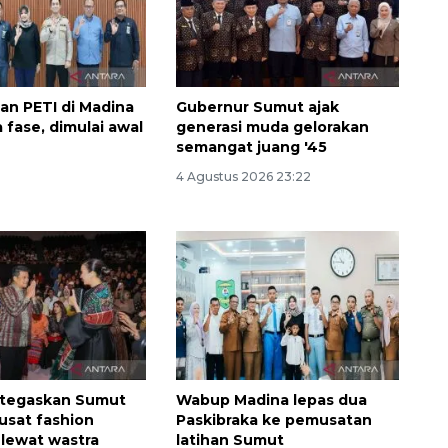
n PETI di Madina
Gubernur Sumut ajak
a fase, dimulai awal
generasi muda gelorakan
semangat juang '45
4 Agustus 2026 23:22
Waspadai penyakit saat
musim kemarau
2026-08-05 12:00:00
 tegaskan Sumut
Wabup Madina lepas dua
pusat fashion
Paskibraka ke pemusatan
 lewat wastra
latihan Sumut