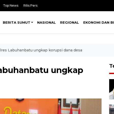
Top News
Rilis Pers
BERITA SUMUT
NASIONAL
REGIONAL
EKONOMI DAN BI
lres Labuhanbatu ungkap korupsi dana desa
T
Labuhanbatu ungkap