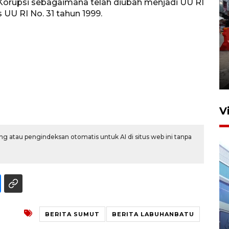
orupsi sebagaimana telah diubah menjadi UU RI
 UU RI No. 31 tahun 1999.
Pelaporan SPT Tahunan di
Sumut
27 April 2026 15:34
V
g atau pengindeksan otomatis untuk AI di situs web ini tanpa
IDAI perkuat kompetensi
BERITA SUMUT
BERITA LABUHANBATU
dokter tangani penyakit