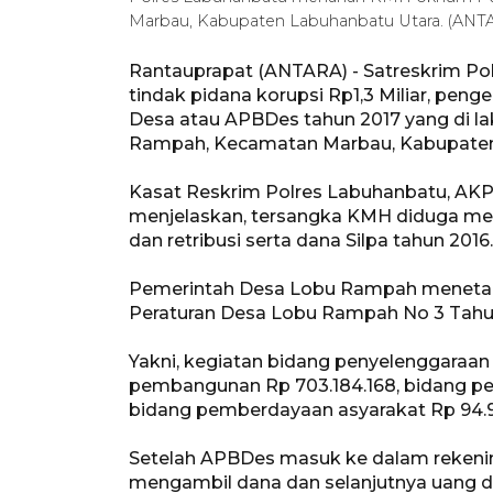
Marbau, Kabupaten Labuhanbatu Utara. (ANT
Rantauprapat (ANTARA) - Satreskrim P
tindak pidana korupsi Rp1,3 Miliar, pen
Desa atau APBDes tahun 2017 yang di l
Rampah, Kecamatan Marbau, Kabupaten
Kasat Reskrim Polres Labuhanbatu, AKP P
menjelaskan, tersangka KMH diduga men
dan retribusi serta dana Silpa tahun 2016.
Pemerintah Desa Lobu Rampah menetap
Peraturan Desa Lobu Rampah No 3 Tahu
Yakni, kegiatan bidang penyelenggaraan
pembangunan Rp 703.184.168, bidang p
bidang pemberdayaan asyarakat Rp 94.9
Setelah APBDes masuk ke dalam rekeni
mengambil dana dan selanjutnya uang 