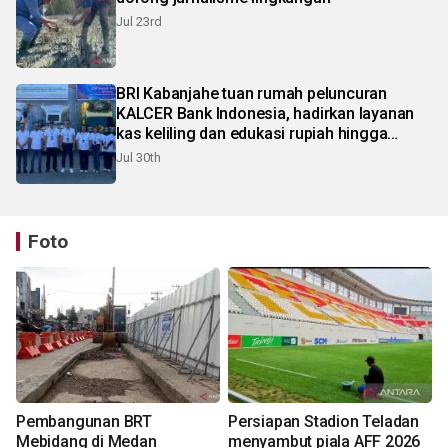
Jul 23rd
BRI Kabanjahe tuan rumah peluncuran
KALCER Bank Indonesia, hadirkan layanan
kas keliling dan edukasi rupiah hingga
pelosok Karo
Jul 30th
Foto
Pembangunan BRT
Persiapan Stadion Teladan
Mebidang di Medan
menyambut piala AFF 2026