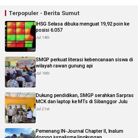
Terpopuler - Berita Sumut
IHSG Selasa dibuka menguat 19,92 poin ke
posisi 6.057
Jul 14th
SMGP perkuat literasi kebencanaan siswa di
wilayah rawan gunung api
Jul 16th
Dukung pendidikan, SMGP serahkan Sarpras
MCK dan laptop ke MTs di Sibanggor Julu
Jul 21st
Pemenang IN-Journal Chapter II, Inalum
dorong jurnalisme lingkungan