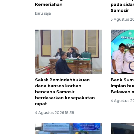
Kemeriahan
pada sida
Samosir
baru saja
5 Agustus 2
Saksi: Pemindahbukuan
Bank Sum
dana bansos korban
impian bu
bencana Samosir
Belawan m
berdasarkan kesepakatan
4 Agustus 2
rapat
4 Agustus 2026 18:38