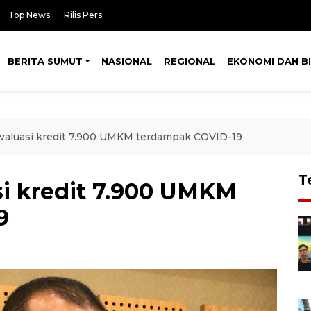
Top News
Rilis Pers
BERITA SUMUT
NASIONAL
REGIONAL
EKONOMI DAN BI
valuasi kredit 7.900 UMKM terdampak COVID-19
T
i kredit 7.900 UMKM
9