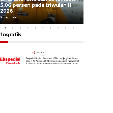
5,06 persen pada triwulan II
Sumut te
2026
juang pa
21 jam lalu
4 Agustus 202
nfografik