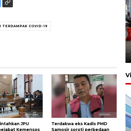
 TERDAMPAK COVID-19
Pelaporan SPT Tahunan di
Sumut
27 April 2026 15:34
V
intahkan JPU
Terdakwa eks Kadis PMD
IDAI perkuat kompetensi
pejabat Kemensos
Samosir soroti perbedaan