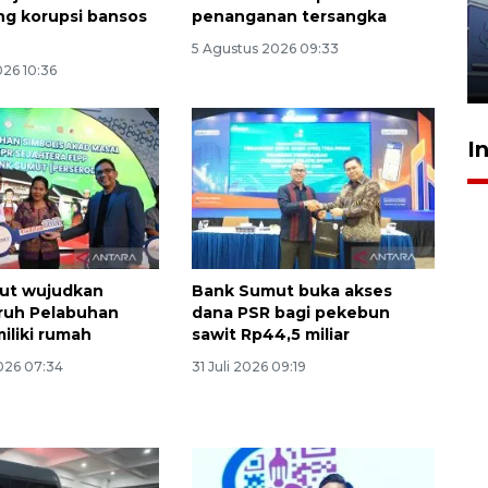
ng korupsi bansos
penanganan tersangka
dokter tangani penyakit
jantung anak
5 Agustus 2026 09:33
026 10:36
23 Juli 2026 20:04
I
ut wujudkan
Bank Sumut buka akses
ruh Pelabuhan
dana PSR bagi pekebun
iliki rumah
sawit Rp44,5 miliar
026 07:34
31 Juli 2026 09:19