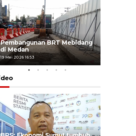
Pembangunan BRT Mebidang
Persiapa
di Medan
menyambu
19 Mei 2026 16:53
11 Mei 2026 15
ideo
BPS: Ekonomi Sumut tumbuh
Pelantik