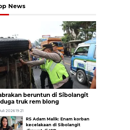
op News
abrakan beruntun di Sibolangit
iduga truk rem blong
Juli 2026 19:21
RS Adam Malik: Enam korban
kecelakaan di Sibolangit