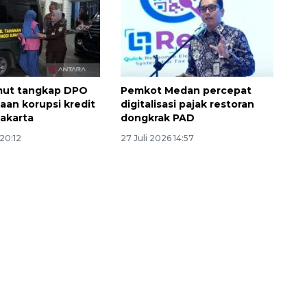
mut tangkap DPO
Pemkot Medan percepat
aan korupsi kredit
digitalisasi pajak restoran
Jakarta
dongkrak PAD
 20:12
27 Juli 2026 14:57
Sinyal positif perekonomian
Indonesia
2026-08-05 15:00:00