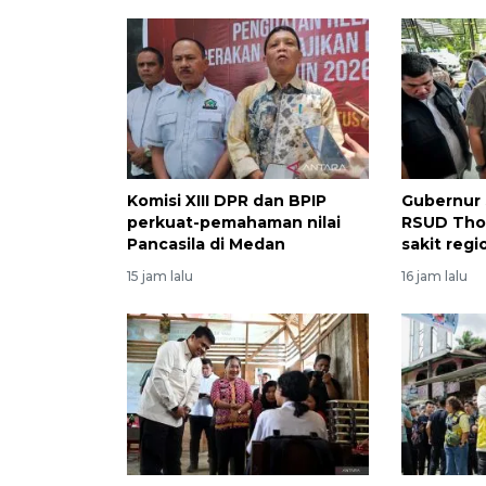
Komisi XIII DPR dan BPIP
Gubernur
perkuat-pemahaman nilai
RSUD Tho
Pancasila di Medan
sakit regi
15 jam lalu
16 jam lalu