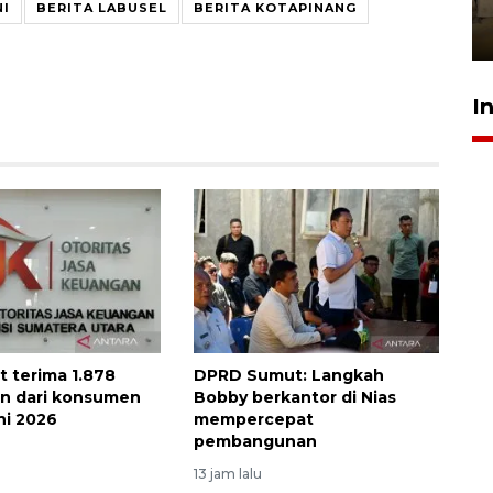
Berhaji
NI
BERITA LABUSEL
BERITA KOTAPINANG
27 Juli 2026 20:00
I
 terima 1.878
DPRD Sumut: Langkah
n dari konsumen
Bobby berkantor di Nias
ni 2026
mempercepat
pembangunan
13 jam lalu