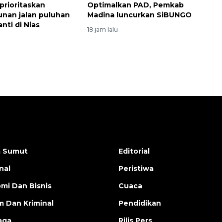
prioritaskan
Optimalkan PAD, Pemkab
nan jalan puluhan
Madina luncurkan SiBUNGO
nti di Nias
18 jam lalu
a Sumut
Editorial
nal
Peristiwa
mi Dan Bisnis
Cuaca
 Dan Kriminal
Pendidikan
aga
Rilis Pers