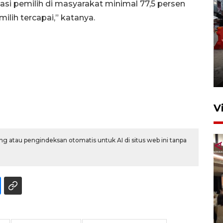
si pemilih di masyarakat minimal 77,5 persen
ilih tercapai,” katanya.
Pelaporan SPT Tahunan di
Sumut
27 April 2026 15:34
V
g atau pengindeksan otomatis untuk AI di situs web ini tanpa
Kodam I Bukit Barisan
luncurkan program Kodam