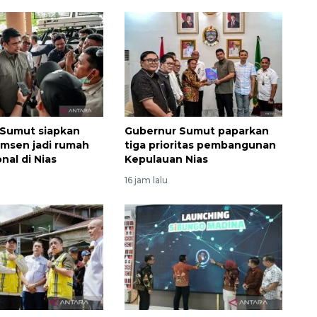
 Sumut siapkan
Gubernur Sumut paparkan
msen jadi rumah
tiga prioritas pembangunan
onal di Nias
Kepulauan Nias
16 jam lalu
Ekonomi triwulan II-2026
tumbuh 5,29 persen
2026-08-06 18:45:00