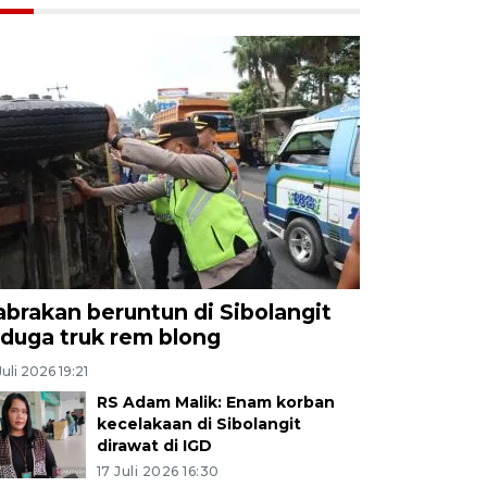
abrakan beruntun di Sibolangit
iduga truk rem blong
Juli 2026 19:21
RS Adam Malik: Enam korban
kecelakaan di Sibolangit
dirawat di IGD
17 Juli 2026 16:30