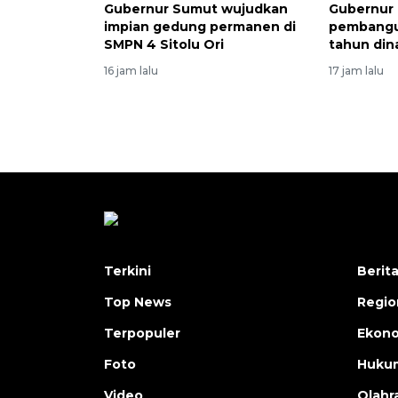
Gubernur Sumut wujudkan
Gubernur 
impian gedung permanen di
pembangu
SMPN 4 Sitolu Ori
tahun dina
16 jam lalu
17 jam lalu
Terkini
Berit
Top News
Regio
Terpopuler
Ekono
Foto
Hukum
Video
Olahr