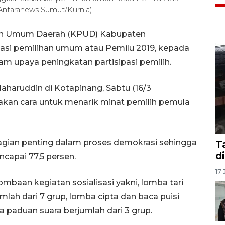
(Antaranews Sumut/Kurnia).
han Umum Daerah (KPUD) Kabupaten
sasi pemilihan umum atau Pemilu 2019, kepada
am upaya peningkatan partisipasi pemilih.
aharuddin di Kotapinang, Sabtu (16/3
akan cara untuk menarik minat pemilih pemula
 bagian penting dalam proses demokrasi sehingga
T
d
ncapai 77,5 persen.
17 
ombaan kegiatan sosialisasi yakni, lomba tari
mlah dari 7 grup, lomba cipta dan baca puisi
a paduan suara berjumlah dari 3 grup.