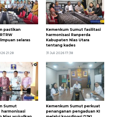
 pastikan
Kemenkum Sumut fasilitasi
 RTRW
harmonisasi Ranperda
impuan selaras
Kabupaten Nias Utara
tentang kades
026 21:28
31 Juli 2026 17:38
Vaksin HPV untuk siswa laki-
laki
2026-08-06 06:30:00
m Sumut
Kemenkum Sumut perkuat
 harmonisasi
penanganan pengaduan KI
p Nias wujudkan
melalui koordinasi DJKI