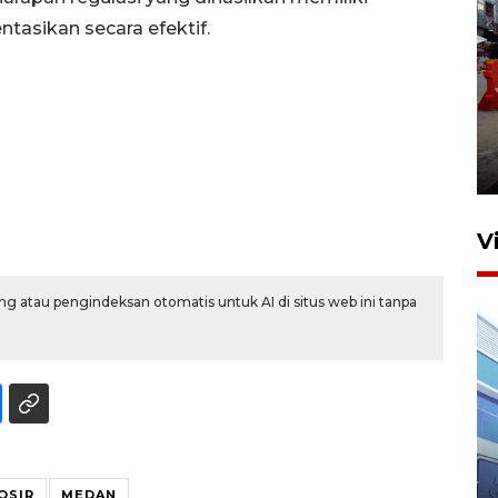
tasikan secara efektif.
Pelaporan SPT Tahunan di
Sumut
27 April 2026 15:34
V
g atau pengindeksan otomatis untuk AI di situs web ini tanpa
IDAI perkuat kompetensi
dokter tangani penyakit
OSIR
MEDAN