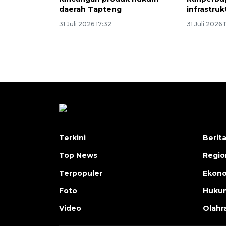
daerah Tapteng
infrastruk
31 Juli 2026 17:32
31 Juli 2026 
Terkini
Berit
Top News
Regio
Terpopuler
Ekono
Foto
Hukum
Video
Olahr