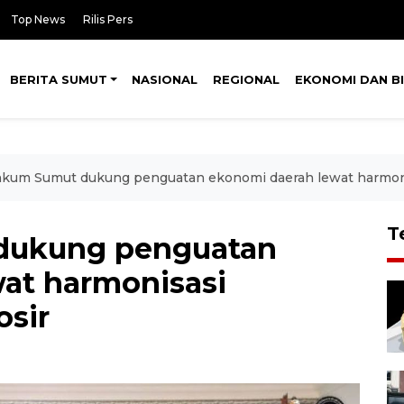
Top News
Rilis Pers
BERITA SUMUT
NASIONAL
REGIONAL
EKONOMI DAN BI
kum Sumut dukung penguatan ekonomi daerah lewat harmon
T
ukung penguatan
at harmonisasi
sir