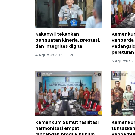
Kakanwil tekankan
Kemenkum
penguatan kinerja, prestasi,
Ranperda
dan integritas digital
Padangsid
peraturan
4 Agustus 2026 15:26
3 Agustus 2
Kemenkum Sumut fasilitasi
Kemenku
harmonisasi empat
tuntaskan
rancangan produk hukum
Ranperbu