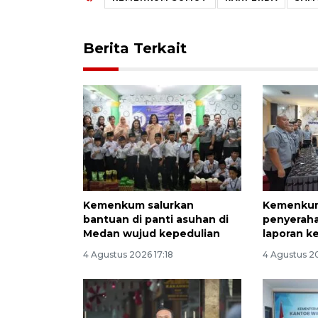
Berita Terkait
Kemenkum salurkan
Kemenkum
bantuan di panti asuhan di
penyeraha
Medan wujud kepedulian
laporan k
4 Agustus 2026 17:18
4 Agustus 2