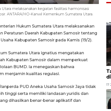
ara melaksanakan kegiatan fasilitasi harmonisasi
osir. ANTARA/HO-Kanwil Kemenkum Sumatera Utara.
enterian Hukum Sumatera Utara melaksanakan
gan Peraturan Daerah Kabupaten Samosir tentang
saha Kabupaten Samosir pada Kamis (19/2).
kum Sumatera Utara ignatius mengatakan
tah Kabupaten Samosir dalam memperkuat
ngelolaan BUMD. Ia menegaskan bahwa
T
m menjamin kualitas regulasi.
d
17 
 Ranperda PUD Aneka Usaha Samosir Jaya tidak
h tinggi serta memiliki landasan yuridis dan
yang dihasilkan benar-benar aplikatif dan