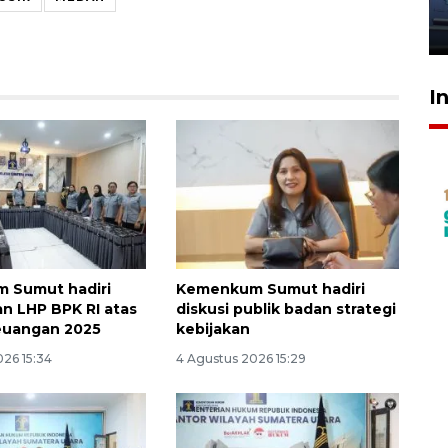
jantung anak
23 Juli 2026 20:04
I
 Sumut hadiri
Kemenkum Sumut hadiri
n LHP BPK RI atas
diskusi publik badan strategi
euangan 2025
kebijakan
026 15:34
4 Agustus 2026 15:29