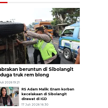
abrakan beruntun di Sibolangit
iduga truk rem blong
Juli 2026 19:21
RS Adam Malik: Enam korban
kecelakaan di Sibolangit
dirawat di IGD
17 Juli 2026 16:30