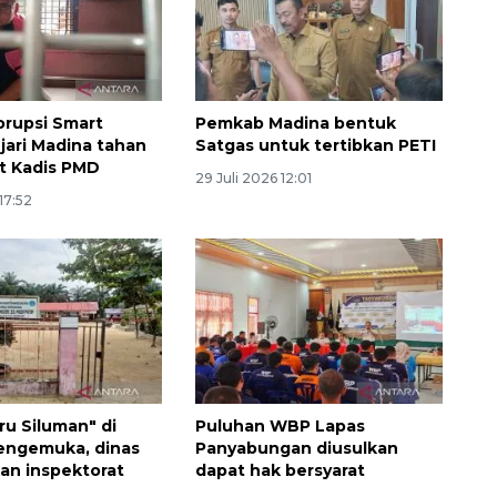
rupsi Smart
Pemkab Madina bentuk
ejari Madina tahan
Satgas untuk tertibkan PETI
t Kadis PMD
29 Juli 2026 12:01
17:52
ru Siluman" di
Puluhan WBP Lapas
engemuka, dinas
Panyabungan diusulkan
kan inspektorat
dapat hak bersyarat