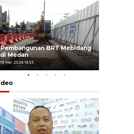
Pembangunan BRT Mebidang
Persiapa
di Medan
menyambu
19 Mei 2026 16:53
11 Mei 2026 15
ideo