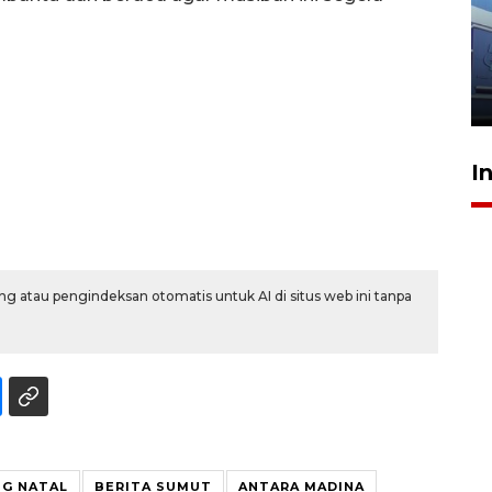
IDAI perkuat kompetensi
dokter tangani penyakit
jantung anak
23 Juli 2026 20:04
I
g atau pengindeksan otomatis untuk AI di situs web ini tanpa
NG NATAL
BERITA SUMUT
ANTARA MADINA