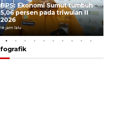
BPS: Ekonomi Sumut tumbuh
Pelantik
5,06 persen pada triwulan II
Sumut te
2026
juang pa
18 jam lalu
4 Agustus 202
nfografik