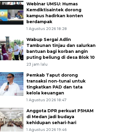
Webinar UMSU: Humas
Kemdiktisaintek dorong
kampus hadirkan konten
berdampak
1 Agustus 2026 18:28
Wabup Sergai Adlin
Tambunan tinjau dan salurkan
bantuan bagi korban angin
puting beliung di desa Blok 10
23 jam lalu
Pemkab Taput dorong
transaksi non-tunai untuk
tingkatkan PAD dan tata
kelola keuangan
1 Agustus 2026 18:47
Anggota DPR perkuat P5HAM
di Medan jadi budaya
kehidupan sehari-hari
1 Agustus 2026 19:46