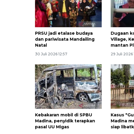
PRSU jadi etalase budaya
Dugaan ko
dan pariwisata Mandailing
Village, K
Natal
mantan Pl
30 Juli 2026 12:57
29 Juli 2026 
Kebakaran mobil di SPBU
Kasus "Gu
Madina, penyidik terapkan
Madina m
pasal UU Migas
siap libat