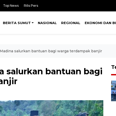
Top News
Rilis Pers
BERITA SUMUT
NASIONAL
REGIONAL
EKONOMI DAN BI
adina salurkan bantuan bagi warga terdampak banjir
T
 salurkan bantuan bagi
njir