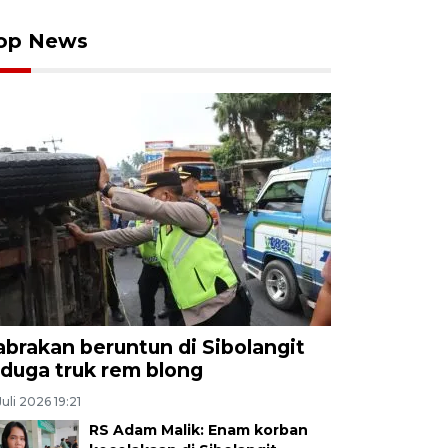
op News
abrakan beruntun di Sibolangit
iduga truk rem blong
Juli 2026 19:21
RS Adam Malik: Enam korban