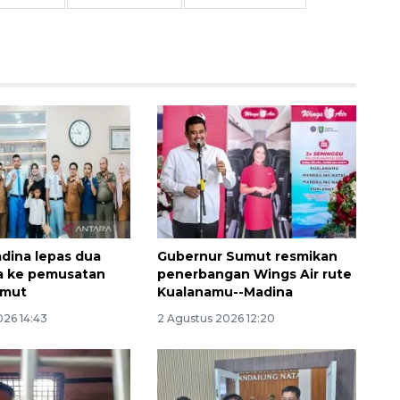
dina lepas dua
Gubernur Sumut resmikan
a ke pemusatan
penerbangan Wings Air rute
Sinyal positif perekonomian
umut
Kualanamu--Madina
Indonesia
026 14:43
2 Agustus 2026 12:20
2026-08-05 15:00:00