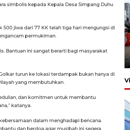
ara simbolis kepada Kepala Desa Simpang Duhu
00 jiwa dari 77 KK telah tiga hari mengungsi di
 mengancam permukiman.
Pelaporan SPT Tahunan di
. Bantuan ini sangat berarti bagi masyarakat
Sumut
27 April 2026 15:34
olkar turun ke lokasi terdampak bukan hanya di
V
 wilayah yang membutuhkan.
edulian, dan komitmen untuk membantu
na,” katanya.
 kebersamaan dalam menghadapi bencana.
bantu dan berdoa agar musibah ini segera