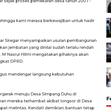
ar sejak proses pemekaran desa tahun 2007 -
sehingga kami merasa berkewajiban untuk hadir
yar Siregar menyampaikan usulan pembangunan
an jembatan yang dinilai sudah terlalu rendah
s. M Nasrul Hilmi mengatakan pihaknya akan
ngkat DPRD.
gus mendengar langsung kebutuhan
bergerak menuju Desa Simpang Duhu di
F
an mereka terhambat akibat longsor di Desa
pat melintas. Kendati demikian, bantuan tetap