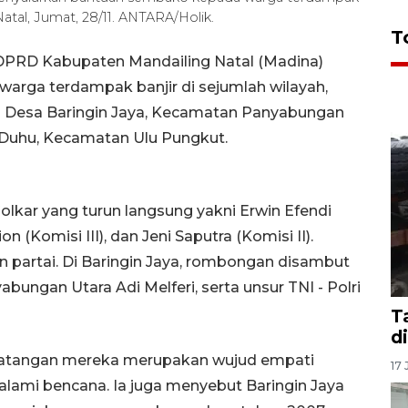
atal, Jumat, 28/11. ANTARA/Holik.
T
 DPRD Kabupaten Mandailing Natal (Madina)
rga terdampak banjir di sejumlah wilayah,
 di Desa Baringin Jaya, Kecamatan Panyabungan
 Duhu, Kecamatan Ulu Pungkut.
lkar yang turun langsung yakni Erwin Efendi
n (Komisi III), dan Jeni Saputra (Komisi II).
 partai. Di Baringin Jaya, rombongan disambut
ungan Utara Adi Melferi, serta unsur TNI - Polri
T
d
atangan mereka merupakan wujud empati
17 
lami bencana. Ia juga menyebut Baringin Jaya