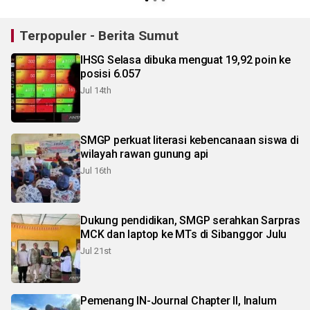
Terpopuler - Berita Sumut
IHSG Selasa dibuka menguat 19,92 poin ke
posisi 6.057
Jul 14th
SMGP perkuat literasi kebencanaan siswa di
wilayah rawan gunung api
Jul 16th
Dukung pendidikan, SMGP serahkan Sarpras
MCK dan laptop ke MTs di Sibanggor Julu
Jul 21st
Pemenang IN-Journal Chapter II, Inalum