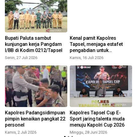
Bupati Paluta sambut
Kenal pamit Kapolres
kunjungan kerja Pangdam
Tapsel, menjaga estafet
I/BB di Kodim 0212/Tapsel
pengabdian untuk
masyarakat
Senin, 27 Juli 2026
Kamis, 16 Juli 2026
S
a
Kapolres Padangsidimpuan
Kapolres Tapsel Cup E-
pimpin kenaikan pangkat 22
Sport jaring talenta muda
personel
menuju Kapolri Cup 2026
Kamis, 2 Juli 2026
Minggu, 28 Juni 2026
K