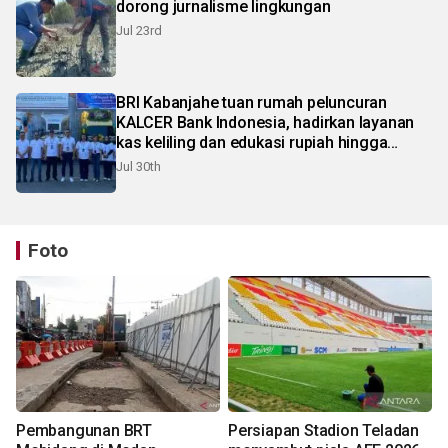
dorong jurnalisme lingkungan
Jul 23rd
BRI Kabanjahe tuan rumah peluncuran
KALCER Bank Indonesia, hadirkan layanan
kas keliling dan edukasi rupiah hingga
pelosok Karo
Jul 30th
Foto
Pembangunan BRT
Persiapan Stadion Teladan