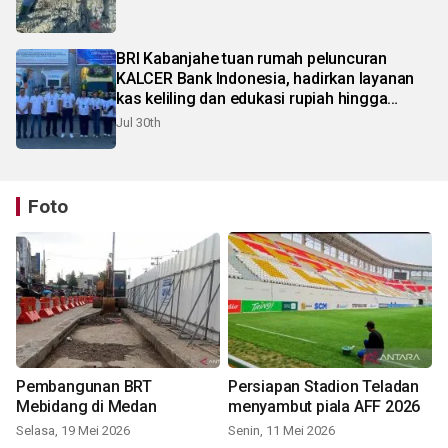
BRI Kabanjahe tuan rumah peluncuran
KALCER Bank Indonesia, hadirkan layanan
kas keliling dan edukasi rupiah hingga
pelosok Karo
Jul 30th
Foto
Pembangunan BRT
Persiapan Stadion Teladan
Mebidang di Medan
menyambut piala AFF 2026
Selasa, 19 Mei 2026
Senin, 11 Mei 2026