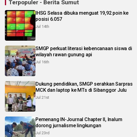
Terpopuler - Berita Sumut
IHSG Selasa dibuka menguat 19,92 poin ke
posisi 6.057
Jul 14th
SMGP perkuat literasi kebencanaan siswa di
wilayah rawan gunung api
Jul 16th
Dukung pendidikan, SMGP serahkan Sarpras
MCK dan laptop ke MTs di Sibanggor Julu
Jul 21st
Pemenang IN-Journal Chapter II, Inalum
dorong jurnalisme lingkungan
Jul 23rd