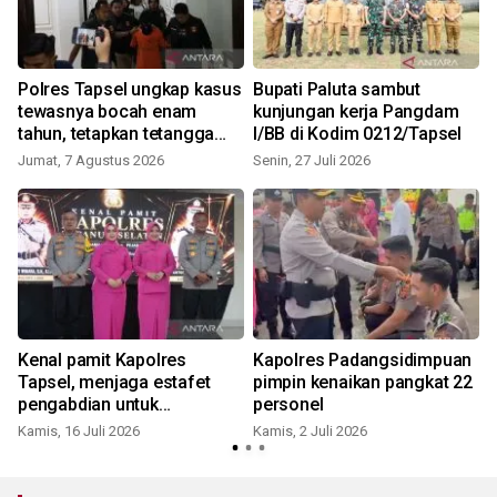
n
Polres Tapsel ungkap kasus
Bupati Paluta sambut
tewasnya bocah enam
kunjungan kerja Pangdam
tahun, tetapkan tetangga
I/BB di Kodim 0212/Tapsel
korban sebagai tersangka
Jumat, 7 Agustus 2026
Senin, 27 Juli 2026
Kenal pamit Kapolres
Kapolres Padangsidimpuan
Tapsel, menjaga estafet
pimpin kenaikan pangkat 22
pengabdian untuk
personel
masyarakat
Kamis, 16 Juli 2026
Kamis, 2 Juli 2026
K