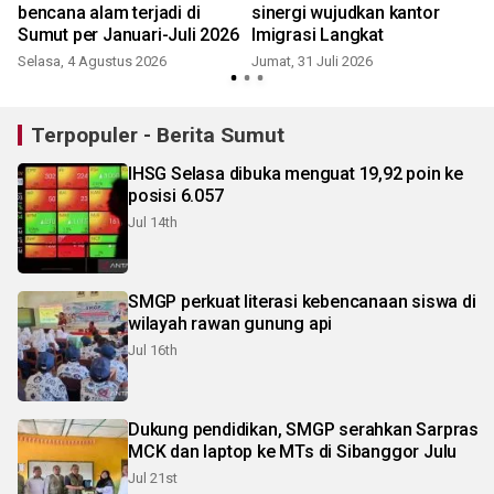
bencana alam terjadi di
sinergi wujudkan kantor
Sumut per Januari-Juli 2026
Imigrasi Langkat
Selasa, 4 Agustus 2026
Jumat, 31 Juli 2026
S
Terpopuler - Berita Sumut
IHSG Selasa dibuka menguat 19,92 poin ke
posisi 6.057
Jul 14th
SMGP perkuat literasi kebencanaan siswa di
wilayah rawan gunung api
Jul 16th
Dukung pendidikan, SMGP serahkan Sarpras
MCK dan laptop ke MTs di Sibanggor Julu
Jul 21st