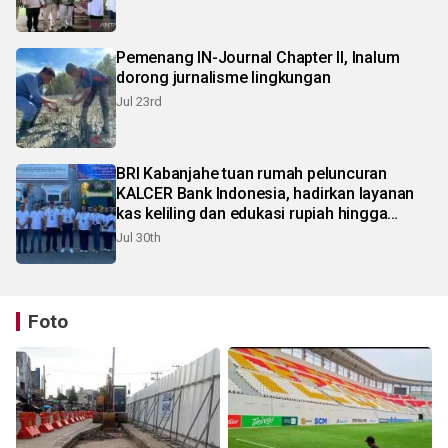
Pemenang IN-Journal Chapter II, Inalum
dorong jurnalisme lingkungan
Jul 23rd
BRI Kabanjahe tuan rumah peluncuran
KALCER Bank Indonesia, hadirkan layanan
kas keliling dan edukasi rupiah hingga
pelosok Karo
Jul 30th
Foto