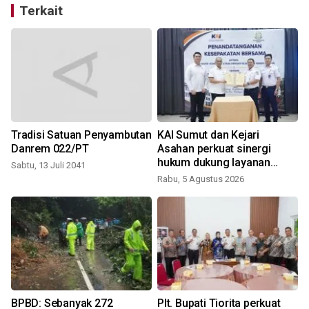
Terkait
Tradisi Satuan Penyambutan
KAI Sumut dan Kejari
Danrem 022/PT
Asahan perkuat sinergi
hukum dukung layanan
Sabtu, 13 Juli 2041
kereta api
Rabu, 5 Agustus 2026
K
BPBD: Sebanyak 272
Plt. Bupati Tiorita perkuat