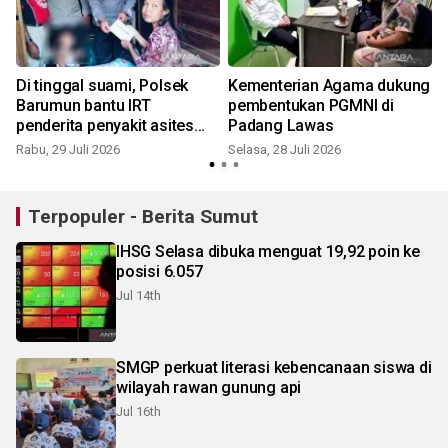
Di tinggal suami, Polsek
Kementerian Agama dukung
H
Barumun bantu IRT
pembentukan PGMNI di
-
penderita penyakit asites
Padang Lawas
dan ganguan jantung
Rabu, 29 Juli 2026
Selasa, 28 Juli 2026
S
Terpopuler - Berita Sumut
IHSG Selasa dibuka menguat 19,92 poin ke
posisi 6.057
Jul 14th
SMGP perkuat literasi kebencanaan siswa di
wilayah rawan gunung api
Jul 16th