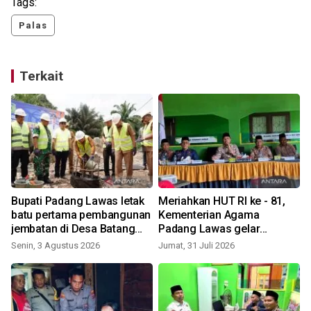
Tags:
Palas
Terkait
Bupati Padang Lawas letak
Meriahkan HUT RI ke - 81,
batu pertama pembangunan
Kementerian Agama
jembatan di Desa Batang
Padang Lawas gelar
Bulu Baru
berbagi kegiatan
Senin, 3 Agustus 2026
Jumat, 31 Juli 2026
S
perlombaan