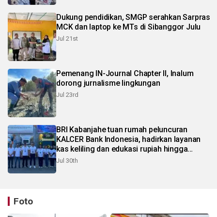
Dukung pendidikan, SMGP serahkan Sarpras
MCK dan laptop ke MTs di Sibanggor Julu
Jul 21st
Pemenang IN-Journal Chapter II, Inalum
dorong jurnalisme lingkungan
Jul 23rd
BRI Kabanjahe tuan rumah peluncuran
KALCER Bank Indonesia, hadirkan layanan
kas keliling dan edukasi rupiah hingga
pelosok Karo
Jul 30th
Foto