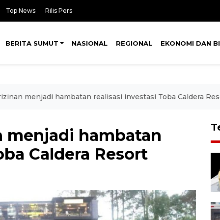
Top News
Rilis Pers
BERITA SUMUT
NASIONAL
REGIONAL
EKONOMI DAN BI
rizinan menjadi hambatan realisasi investasi Toba Caldera Res
T
an menjadi hambatan
Toba Caldera Resort