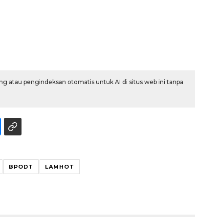
g atau pengindeksan otomatis untuk AI di situs web ini tanpa
Sinyal positif perekonomian
Indonesia
2026-08-05 15:00:00
BPODT
LAMHOT