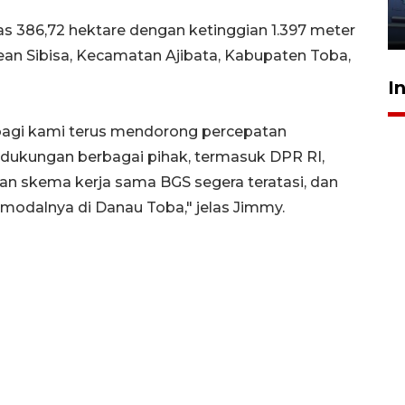
jantung anak
23 Juli 2026 20:04
as 386,72 hektare dengan ketinggian 1.397 meter
ean Sibisa, Kecamatan Ajibata, Kabupaten Toba,
I
agi kami terus mendorong percepatan
ukungan berbagai pihak, termasuk DPR RI,
n skema kerja sama BGS segera teratasi, dan
odalnya di Danau Toba," jelas Jimmy.