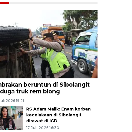
abrakan beruntun di Sibolangit
iduga truk rem blong
Juli 2026 19:21
RS Adam Malik: Enam korban
kecelakaan di Sibolangit
dirawat di IGD
17 Juli 2026 16:30