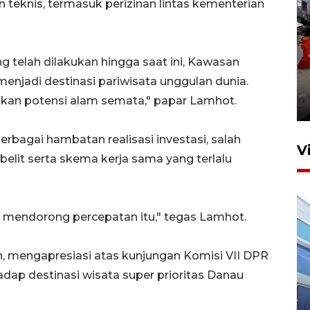
 teknis, termasuk perizinan lintas kementerian
telah dilakukan hingga saat ini, Kawasan
Pelaporan SPT Tahunan di
menjadi destinasi pariwisata unggulan dunia.
Sumut
lkan potensi alam semata," papar Lamhot.
27 April 2026 15:34
rbagai hambatan realisasi investasi, salah
V
belit serta skema kerja sama yang terlalu
k mendorong percepatan itu," tegas Lamhot.
, mengapresiasi atas kunjungan Komisi VII DPR
dap destinasi wisata super prioritas Danau
IDAI perkuat kompetensi
dokter tangani penyakit