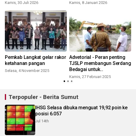
nasional, koperasi jadi
perkuat ekosistem UMKM
Kamis, 30 Juli 2026
Kamis, 8 Januari 2026
S
motor ekonomi daerah
dan desa
Pemkab Langkat gelar rakor
Advetorial - Peran penting
ketahanan pangan
TJSLP membangun Serdang
Bedagai untuk
Selasa, 4 November 2025
kesejahteraan
Kamis, 27 Februari 2025
Terpopuler - Berita Sumut
IHSG Selasa dibuka menguat 19,92 poin ke
posisi 6.057
Jul 14th