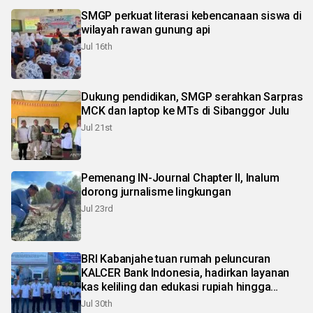
SMGP perkuat literasi kebencanaan siswa di
wilayah rawan gunung api
Jul 16th
Dukung pendidikan, SMGP serahkan Sarpras
MCK dan laptop ke MTs di Sibanggor Julu
Jul 21st
Pemenang IN-Journal Chapter II, Inalum
dorong jurnalisme lingkungan
Jul 23rd
BRI Kabanjahe tuan rumah peluncuran
KALCER Bank Indonesia, hadirkan layanan
kas keliling dan edukasi rupiah hingga
pelosok Karo
Jul 30th