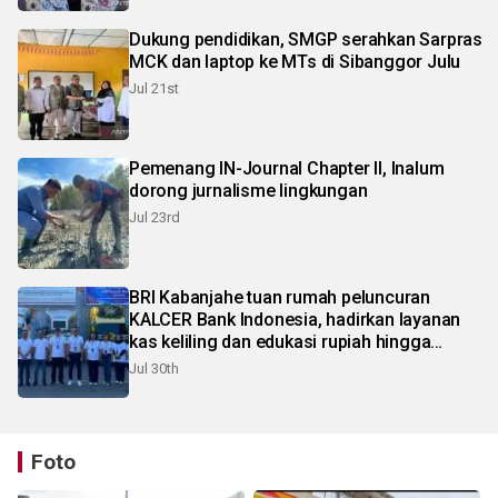
Dukung pendidikan, SMGP serahkan Sarpras
MCK dan laptop ke MTs di Sibanggor Julu
Jul 21st
Pemenang IN-Journal Chapter II, Inalum
dorong jurnalisme lingkungan
Jul 23rd
BRI Kabanjahe tuan rumah peluncuran
KALCER Bank Indonesia, hadirkan layanan
kas keliling dan edukasi rupiah hingga
pelosok Karo
Jul 30th
Foto