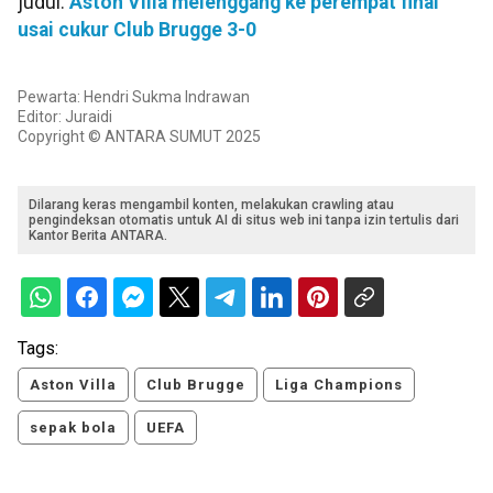
judul:
Aston Villa melenggang ke perempat final
usai cukur Club Brugge 3-0
Pewarta: Hendri Sukma Indrawan
Editor: Juraidi
Copyright © ANTARA SUMUT 2025
Dilarang keras mengambil konten, melakukan crawling atau
pengindeksan otomatis untuk AI di situs web ini tanpa izin tertulis dari
Kantor Berita ANTARA.
Tags:
Aston Villa
Club Brugge
Liga Champions
sepak bola
UEFA