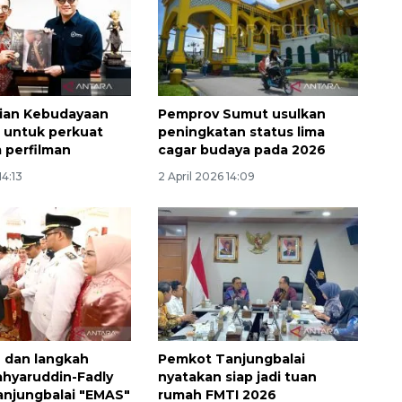
ian Kebudayaan
Pemprov Sumut usulkan
i untuk perkuat
peningkatan status lima
 perfilman
cagar budaya pada 2026
14:13
2 April 2026 14:09
 dan langkah
Pemkot Tanjungbalai
ahyaruddin-Fadly
nyatakan siap jadi tuan
njungbalai "EMAS"
rumah FMTI 2026