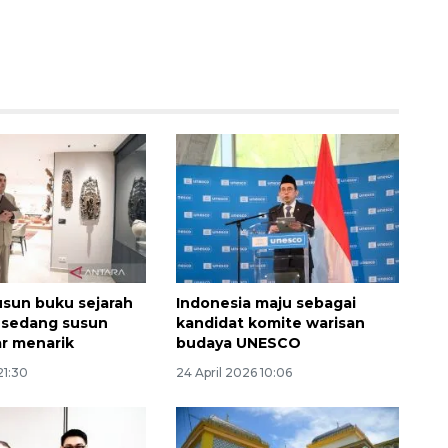
132 ribu keluarga graduasi dari
kemiskinan
sun buku sejarah
Indonesia maju sebagai
2026-08-07 06:45:00
 sedang susun
kandidat komite warisan
ar menarik
budaya UNESCO
21:30
24 April 2026 10:06