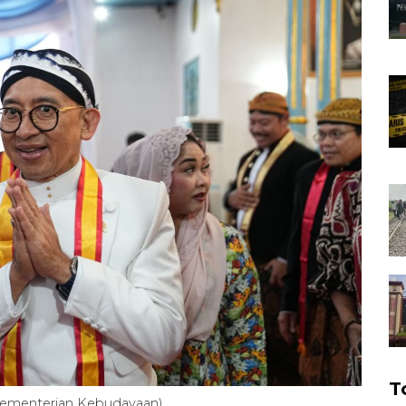
T
ementerian Kebudayaan)