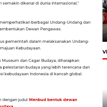
 semakin dikenal di dunia internasional,”
an memperhatikan berbagai Undang-Undang dan
Pelaporan SPT Tahunan di
Sumut
 pembentukan Dewan Pengawas.
27 April 2026 15:34
ius pemerintah dalam melaksanakan Undang-
emajuan Kebudayaan.
V
Museum dan Cagar Budaya, diharapkan
a pelestarian budaya yang lebih terencana dan
usi kebudayaan Indonesia di kancah global.
Kodam I Bukit Barisan
m dengan judul:
Menbud bentuk dewan
luncurkan program Kodam
budaya