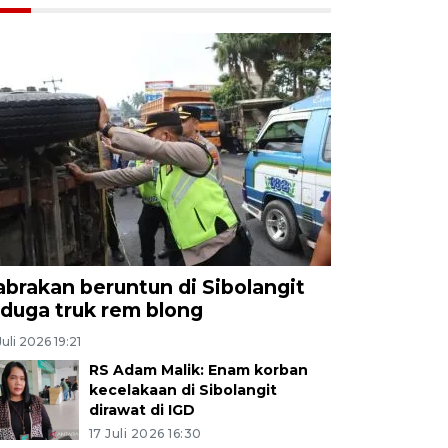
abrakan beruntun di Sibolangit
iduga truk rem blong
Juli 2026 19:21
RS Adam Malik: Enam korban
kecelakaan di Sibolangit
dirawat di IGD
17 Juli 2026 16:30