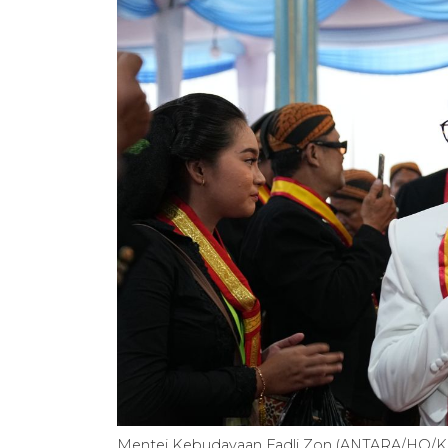
Mentei Kebudayaan Fadli Zon (ANTARA/HO/K