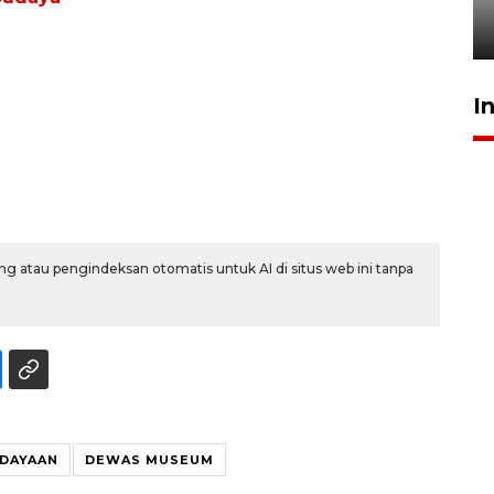
Berhaji
27 Juli 2026 20:00
I
g atau pengindeksan otomatis untuk AI di situs web ini tanpa
DAYAAN
DEWAS MUSEUM