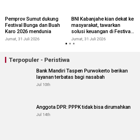
Pemprov Sumut dukung
BNI Kabanjahe kian dekat ke
Festival Bunga dan Buah
masyarakat, tawarkan
Karo 2026 mendunia
solusi keuangan di Festival
Bunga dan Buah Karo 2026
Jumat, 31 Juli 2026
Jumat, 31 Juli 2026
R
Terpopuler - Peristiwa
Bank Mandiri Taspen Purwokerto berikan
layanan terbatas bagi nasabah
Jul 10th
Anggota DPR: PPPK tidak bisa dirumahkan
Jul 14th