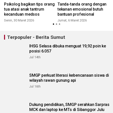
Psikolog bagikan tips orang
Tanda-tanda orang dengan
tua atasi anak tantrum
tekanan emosional butuh
kecanduan medsos
bantuan profesional
Senin, 30 Maret 2026
Jumat, 6 Maret 2026
Terpopuler - Berita Sumut
IHSG Selasa dibuka menguat 19,92 poin ke
posisi 6.057
Jul 14th
SMGP perkuat literasi kebencanaan siswa di
wilayah rawan gunung api
Jul 16th
Dukung pendidikan, SMGP serahkan Sarpras
MCK dan laptop ke MTs di Sibanggor Julu