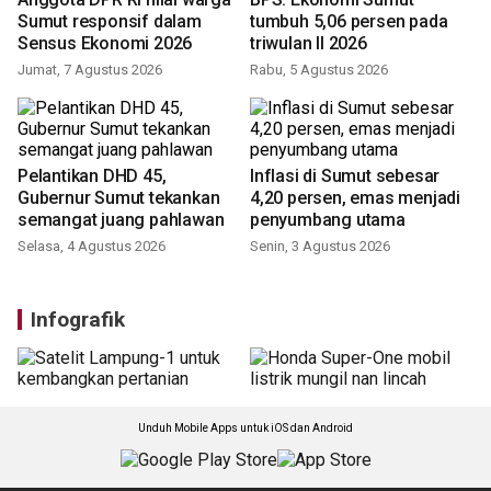
Sumut responsif dalam
tumbuh 5,06 persen pada
Sensus Ekonomi 2026
triwulan II 2026
Jumat, 7 Agustus 2026
Rabu, 5 Agustus 2026
Pelantikan DHD 45,
Inflasi di Sumut sebesar
Gubernur Sumut tekankan
4,20 persen, emas menjadi
semangat juang pahlawan
penyumbang utama
Selasa, 4 Agustus 2026
Senin, 3 Agustus 2026
Infografik
Unduh Mobile Apps untuk iOS dan Android