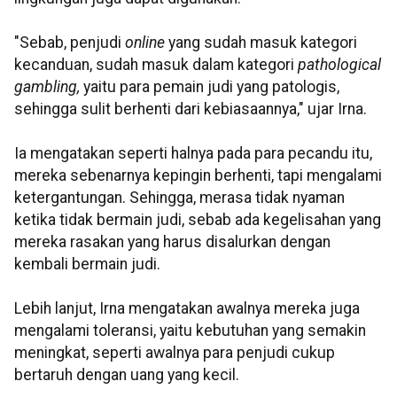
"Sebab, penjudi
online
yang sudah masuk kategori
kecanduan, sudah masuk dalam kategori
pathological
gambling,
yaitu para pemain judi yang patologis,
sehingga sulit berhenti dari kebiasaannya," ujar Irna.
Ia mengatakan seperti halnya pada para pecandu itu,
mereka sebenarnya kepingin berhenti, tapi mengalami
ketergantungan. Sehingga, merasa tidak nyaman
ketika tidak bermain judi, sebab ada kegelisahan yang
mereka rasakan yang harus disalurkan dengan
kembali bermain judi.
Lebih lanjut, Irna mengatakan awalnya mereka juga
mengalami toleransi, yaitu kebutuhan yang semakin
meningkat, seperti awalnya para penjudi cukup
bertaruh dengan uang yang kecil.