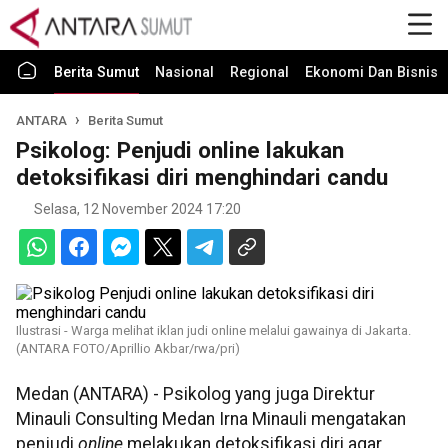
Berita Sumut
Nasional
Regional
Ekonomi Dan Bisnis
ANTARA
Berita Sumut
Psikolog: Penjudi online lakukan
detoksifikasi diri menghindari candu
Selasa, 12 November 2024 17:20
Ilustrasi - Warga melihat iklan judi online melalui gawainya di Jakarta.
(ANTARA FOTO/Aprillio Akbar/rwa/pri)
Medan (ANTARA) - Psikolog yang juga Direktur
Minauli Consulting Medan Irna Minauli mengatakan
penjudi
online
melakukan detoksifikasi diri agar