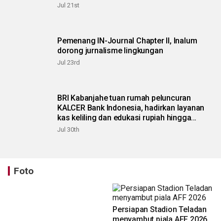
Jul 21st
Pemenang IN-Journal Chapter II, Inalum
dorong jurnalisme lingkungan
Jul 23rd
BRI Kabanjahe tuan rumah peluncuran
KALCER Bank Indonesia, hadirkan layanan
kas keliling dan edukasi rupiah hingga
pelosok Karo
Jul 30th
Foto
Persiapan Stadion Teladan
menyambut piala AFF 2026