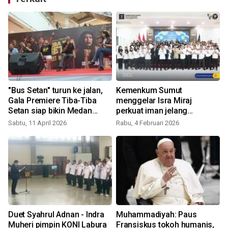
"Bus Setan" turun ke jalan,
Kemenkum Sumut
Gala Premiere Tiba-Tiba
menggelar Isra Miraj
h
Setan siap bikin Medan
perkuat iman jelang
heboh
Ramadhan
Sabtu, 11 April 2026
Rabu, 4 Februari 2026
Duet Syahrul Adnan - Indra
Muhammadiyah: Paus
i
Muheri pimpin KONI Labura
Fransiskus tokoh humanis,