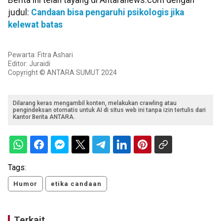
Berita ini telah tayang di Antaranews.com dengan
judul:
Candaan bisa pengaruhi psikologis jika
kelewat batas
Pewarta: Fitra Ashari
Editor: Juraidi
Copyright © ANTARA SUMUT 2024
Dilarang keras mengambil konten, melakukan crawling atau
pengindeksan otomatis untuk AI di situs web ini tanpa izin tertulis dari
Kantor Berita ANTARA.
Tags:
Humor
etika candaan
Terkait