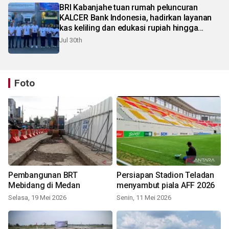
BRI Kabanjahe tuan rumah peluncuran
KALCER Bank Indonesia, hadirkan layanan
kas keliling dan edukasi rupiah hingga
pelosok Karo
Jul 30th
Foto
Pembangunan BRT
Persiapan Stadion Teladan
Mebidang di Medan
menyambut piala AFF 2026
Selasa, 19 Mei 2026
Senin, 11 Mei 2026