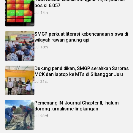
posisi 6.057
Jul 14th
SMGP perkuat literasi kebencanaan siswa di
wilayah rawan gunung api
Jul 16th
Dukung pendidikan, SMGP serahkan Sarpras
MCK dan laptop ke MTs di Sibanggor Julu
Jul 21st
Pemenang IN-Journal Chapter II, Inalum
dorong jurnalisme lingkungan
Jul 23rd