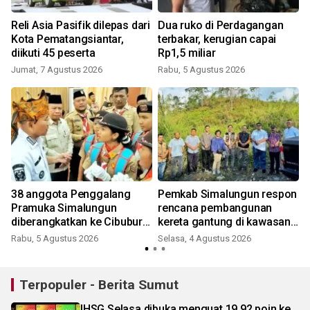
Reli Asia Pasifik dilepas dari
Dua ruko di Perdagangan
Kota Pematangsiantar,
terbakar, kerugian capai
diikuti 45 peserta
Rp1,5 miliar
Jumat, 7 Agustus 2026
Rabu, 5 Agustus 2026
38 anggota Penggalang
Pemkab Simalungun respon
Pramuka Simalungun
rencana pembangunan
diberangkatkan ke Cibubur
kereta gantung di kawasan
ikuti Jamnas 2026
Danau Toba
Rabu, 5 Agustus 2026
Selasa, 4 Agustus 2026
Terpopuler - Berita Sumut
IHSG Selasa dibuka menguat 19,92 poin ke