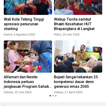
Wali Kota Tebing Tinggi
Wabup Tiorita sambut
k
apresiasi penurunan
Bhakti Kesehatan HUT
stunting
Bhayangkara di Langkat
Kamis, 6 Agustus 2026
Rabu, 24 Juni 2026
S
Alfamart dan Nestle
Bupati Sergai tekankan 25
Indonesia perluas
kompetensi dasar demi
i
jangkauan Program Sahabat
generasi emas 2045
Posyandu untuk ribuan ibu
Selasa, 23 Juni 2026
Selasa, 21 April 2026
S
dan anak