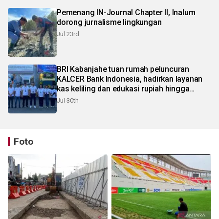
Pemenang IN-Journal Chapter II, Inalum
dorong jurnalisme lingkungan
Jul 23rd
BRI Kabanjahe tuan rumah peluncuran
KALCER Bank Indonesia, hadirkan layanan
kas keliling dan edukasi rupiah hingga
pelosok Karo
Jul 30th
Foto