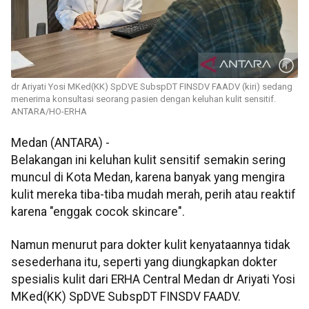
dr Ariyati Yosi MKed(KK) SpDVE SubspDT FINSDV FAADV (kiri) sedang
menerima konsultasi seorang pasien dengan keluhan kulit sensitif.
ANTARA/HO-ERHA
Medan (ANTARA) -
Belakangan ini keluhan kulit sensitif semakin sering
muncul di Kota Medan, karena banyak yang mengira
kulit mereka tiba-tiba mudah merah, perih atau reaktif
karena "enggak cocok skincare".
Namun menurut para dokter kulit kenyataannya tidak
sesederhana itu, seperti yang diungkapkan dokter
spesialis kulit dari ERHA Central Medan dr Ariyati Yosi
MKed(KK) SpDVE SubspDT FINSDV FAADV.