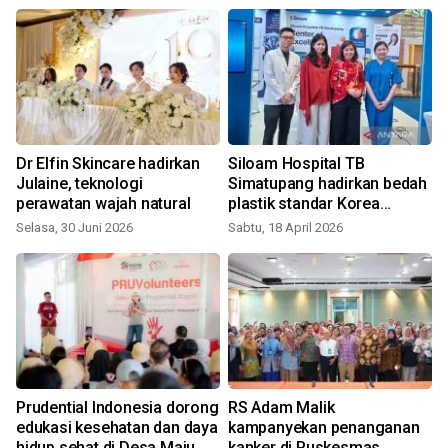
Dr Elfin Skincare hadirkan
Siloam Hospital TB
Julaine, teknologi
Simatupang hadirkan bedah
perawatan wajah natural
plastik standar Korea
Selatan
Selasa, 30 Juni 2026
Sabtu, 18 April 2026
Prudential Indonesia dorong
RS Adam Malik
n
edukasi kesehatan dan daya
kampanyekan penanganan
hidup sehat di Desa Maju
kanker di Puskesmas