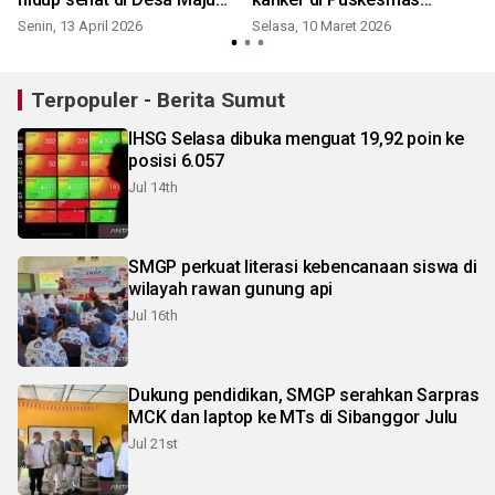
Prudential
Medan
Senin, 13 April 2026
Selasa, 10 Maret 2026
S
Terpopuler - Berita Sumut
IHSG Selasa dibuka menguat 19,92 poin ke
posisi 6.057
Jul 14th
SMGP perkuat literasi kebencanaan siswa di
wilayah rawan gunung api
Jul 16th
Dukung pendidikan, SMGP serahkan Sarpras
MCK dan laptop ke MTs di Sibanggor Julu
Jul 21st