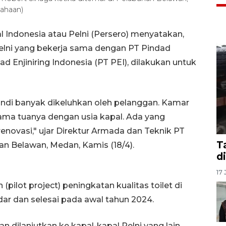
iahaan)
 Indonesia atau Pelni (Persero) menyatakan,
l Pelni yang bekerja sama dengan PT Pindad
d Enjiniring Indonesia (PT PEI), dilakukan untuk
mandi banyak dikeluhkan oleh pelanggan. Kamar
sama tuanya dengan usia kapal. Ada yang
irenovasi," ujar Direktur Armada dan Teknik PT
T
han Belawan, Medan, Kamis (18/4).
d
17 
pilot project) peningkatan kualitas toilet di
dar dan selesai pada awal tahun 2024.
 dilanjutkan ke kapal-kapal Pelni yang lain.