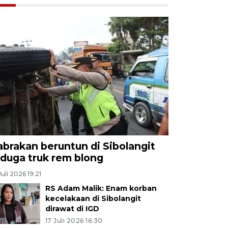
abrakan beruntun di Sibolangit
iduga truk rem blong
Juli 2026 19:21
RS Adam Malik: Enam korban
kecelakaan di Sibolangit
dirawat di IGD
17 Juli 2026 16:30