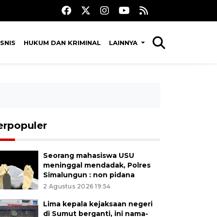
SNIS
HUKUM DAN KRIMINAL
LAINNYA
erpopuler
Seorang mahasiswa USU
meninggal mendadak, Polres
Simalungun : non pidana
2 Agustus 2026 19:54
Lima kepala kejaksaan negeri
di Sumut berganti, ini nama-