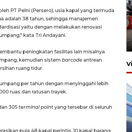
leh PT Pelni (Persero), usia kapal yang termuda
rtua adalah 38 tahun, sehingga manajemen
ardisasi yaitu dengan melakukan renovasi
Pelaporan SPT Tahunan di
numpang," kata Tri Andayani.
Sumut
27 April 2026 15:34
membantu peningkatan fasilitas lain misalnya
numpang, kemudian sistem
barcode
antrean
V
sihan ruang tidur.
enumpang per tahun dengan menyinggahi lebih
.000 ruas dan ratusan trayek.
 dan 305
terminal point
yang tersebar di seluruh
IDAI perkuat kompetensi
dokter tangani penyakit
asikan pula 48 kapal perintis, 10 kapal barang