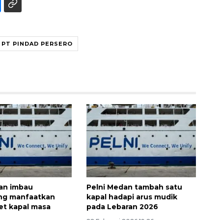
PT PINDAD PERSERO
Waspadai penyakit saat
musim kemarau
2026-08-05 12:00:00
an imbau
Pelni Medan tambah satu
g manfaatkan
kapal hadapi arus mudik
ket kapal masa
pada Lebaran 2026