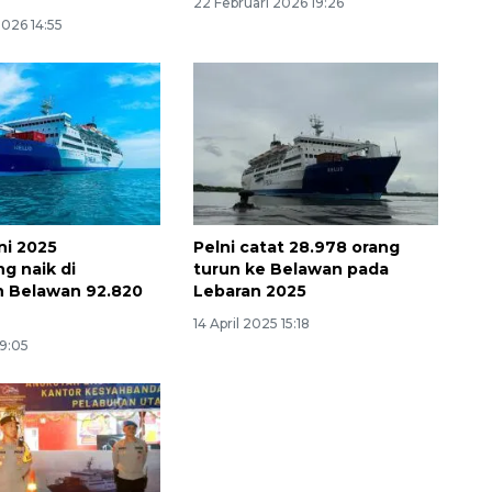
22 Februari 2026 19:26
2026 14:55
ni 2025
Pelni catat 28.978 orang
g naik di
turun ke Belawan pada
n Belawan 92.820
Lebaran 2025
14 April 2025 15:18
09:05