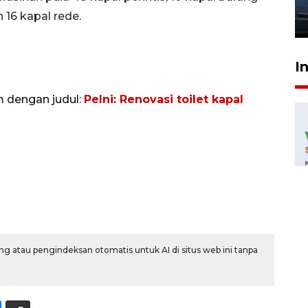
jantung anak
 16 kapal rede.
23 Juli 2026 20:04
I
m dengan judul:
Pelni: Renovasi toilet kapal
g atau pengindeksan otomatis untuk AI di situs web ini tanpa