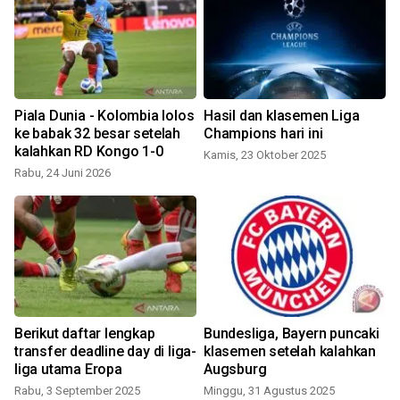
n
Piala Dunia - Kolombia lolos
Hasil dan klasemen Liga
ke babak 32 besar setelah
Champions hari ini
t
kalahkan RD Kongo 1-0
Kamis, 23 Oktober 2025
Rabu, 24 Juni 2026
Berikut daftar lengkap
Bundesliga, Bayern puncaki
transfer deadline day di liga-
klasemen setelah kalahkan
liga utama Eropa
Augsburg
S
Rabu, 3 September 2025
Minggu, 31 Agustus 2025