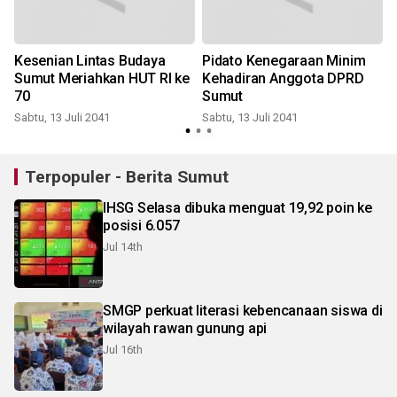
Kesenian Lintas Budaya
Pidato Kenegaraan Minim
Sumut Meriahkan HUT RI ke
Kehadiran Anggota DPRD
70
Sumut
Sabtu, 13 Juli 2041
Sabtu, 13 Juli 2041
Terpopuler - Berita Sumut
IHSG Selasa dibuka menguat 19,92 poin ke
posisi 6.057
Jul 14th
SMGP perkuat literasi kebencanaan siswa di
wilayah rawan gunung api
Jul 16th