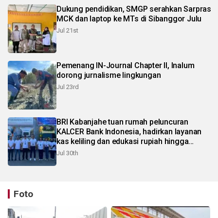
Dukung pendidikan, SMGP serahkan Sarpras
MCK dan laptop ke MTs di Sibanggor Julu
Jul 21st
Pemenang IN-Journal Chapter II, Inalum
dorong jurnalisme lingkungan
Jul 23rd
BRI Kabanjahe tuan rumah peluncuran
KALCER Bank Indonesia, hadirkan layanan
kas keliling dan edukasi rupiah hingga
pelosok Karo
Jul 30th
Foto