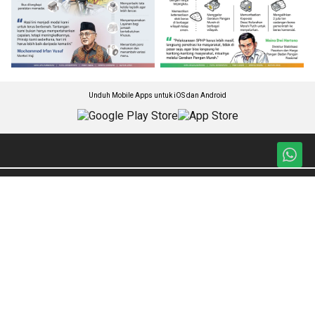
Unduh Mobile Apps untuk iOS dan Android
Jelajahi ANTARA News Sumatera Utara
Berita Sumut
Foto
Nasional
Video
Regional
Ketentuan Penggunaan
Ekonomi Dan Bisnis
Kebijakan Privasi
Hukum dan Kriminal
Pedoman Media Siber
Olahraga
Tentang Kami