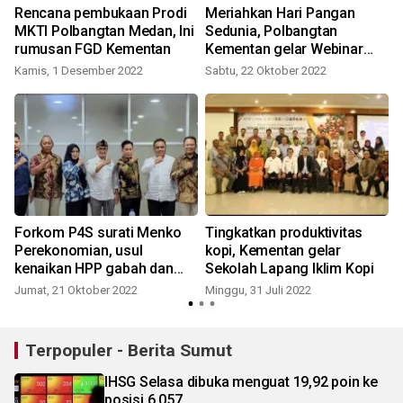
Rencana pembukaan Prodi
Meriahkan Hari Pangan
MKTI Polbangtan Medan, Ini
Sedunia, Polbangtan
rumusan FGD Kementan
Kementan gelar Webinar
Agri Talk di Medan
Kamis, 1 Desember 2022
Sabtu, 22 Oktober 2022
R
Forkom P4S surati Menko
Tingkatkan produktivitas
Perekonomian, usul
kopi, Kementan gelar
kenaikan HPP gabah dan
Sekolah Lapang Iklim Kopi
beras
Jumat, 21 Oktober 2022
Minggu, 31 Juli 2022
S
Terpopuler - Berita Sumut
IHSG Selasa dibuka menguat 19,92 poin ke
posisi 6.057