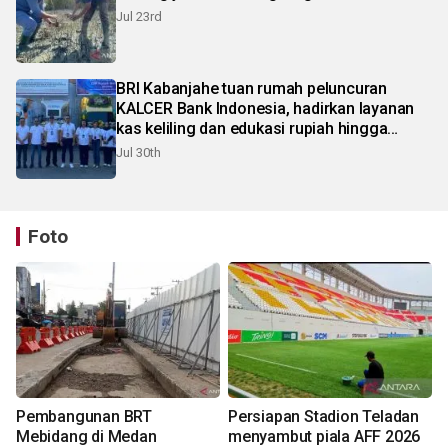
Jul 23rd
BRI Kabanjahe tuan rumah peluncuran
KALCER Bank Indonesia, hadirkan layanan
kas keliling dan edukasi rupiah hingga
pelosok Karo
Jul 30th
Foto
Pembangunan BRT
Persiapan Stadion Teladan
Mebidang di Medan
menyambut piala AFF 2026