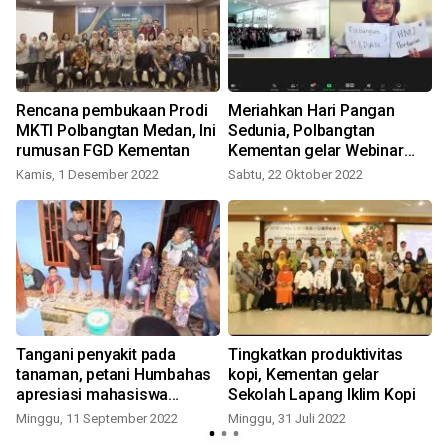
Rencana pembukaan Prodi
Meriahkan Hari Pangan
MKTI Polbangtan Medan, Ini
Sedunia, Polbangtan
rumusan FGD Kementan
Kementan gelar Webinar
Agri Talk di Medan
Kamis, 1 Desember 2022
Sabtu, 22 Oktober 2022
R
Tangani penyakit pada
Tingkatkan produktivitas
tanaman, petani Humbahas
kopi, Kementan gelar
apresiasi mahasiswa
Sekolah Lapang Iklim Kopi
Polbangtan Medan
Minggu, 11 September 2022
Minggu, 31 Juli 2022
S