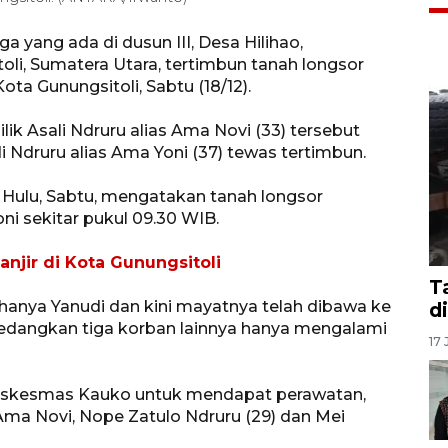
 yang ada di dusun III, Desa Hilihao,
li, Sumatera Utara, tertimbun tanah longsor
ota Gunungsitoli, Sabtu (18/12).
k Asali Ndruru alias Ama Novi (33) tersebut
druru alias Ama Yoni (37) tewas tertimbun.
r Hulu, Sabtu, mengatakan tanah longsor
i sekitar pukul 09.30 WIB.
njir di Kota Gunungsitoli
T
hanya Yanudi dan kini mayatnya telah dibawa ke
d
dangkan tiga korban lainnya hanya mengalami
17 
Puskesmas Kauko untuk mendapat perawatan,
 Ama Novi, Nope Zatulo Ndruru (29) dan Mei