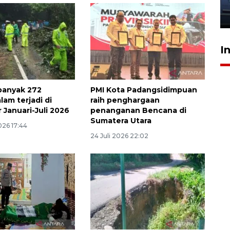
jantung anak
23 Juli 2026 20:04
I
banyak 272
PMI Kota Padangsidimpuan
lam terjadi di
raih penghargaan
 Januari-Juli 2026
penanganan Bencana di
Sumatera Utara
026 17:44
24 Juli 2026 22:02