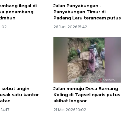
ambang ilegal di
Jalan Panyabungan -
dua penambang
Panyabungan Timur di
timbun
Padang Laru terancam putus
9:02
26 Juni 2026 15:42
Ekspedisi Rupiah Berdaulat
2026 sambangi Papua
 sebut angin
Jalan menuju Desa Barnang
usak satu kantor
Koling di Tapsel nyaris putus
2026-08-06 13:15:00
latan
akibat longsor
 14:17
21 Mei 2026 10:02