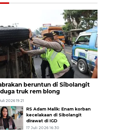
abrakan beruntun di Sibolangit
iduga truk rem blong
Juli 2026 19:21
RS Adam Malik: Enam korban
kecelakaan di Sibolangit
dirawat di IGD
17 Juli 2026 16:30