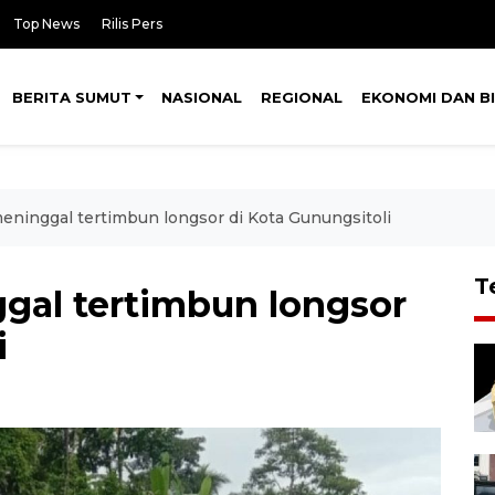
Top News
Rilis Pers
BERITA SUMUT
NASIONAL
REGIONAL
EKONOMI DAN BI
eninggal tertimbun longsor di Kota Gunungsitoli
T
gal tertimbun longsor
i