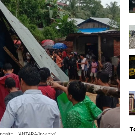
T
gsitoli. (ANTARA/Irwanto)