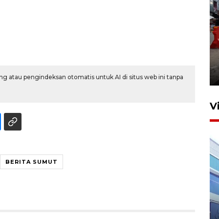
Pelaporan SPT Tahunan di
Sumut
27 April 2026 15:34
g atau pengindeksan otomatis untuk AI di situs web ini tanpa
V
BERITA SUMUT
IDAI perkuat kompetensi
dokter tangani penyakit