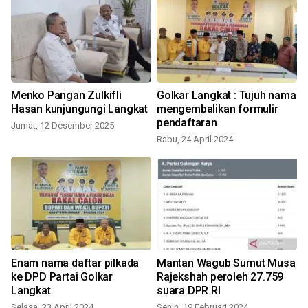
Menko Pangan Zulkifli
Golkar Langkat : Tujuh nama
Hasan kunjungungi Langkat
mengembalikan formulir
pendaftaran
Jumat, 12 Desember 2025
Rabu, 24 April 2024
Enam nama daftar pilkada
Mantan Wagub Sumut Musa
ke DPD Partai Golkar
Rajekshah peroleh 27.759
Langkat
suara DPR RI
Selasa, 23 April 2024
Senin, 19 Februari 2024
M