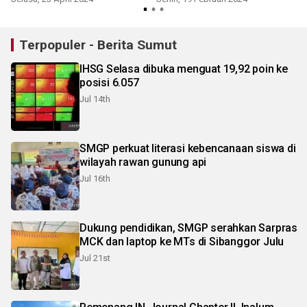
Terpopuler - Berita Sumut
IHSG Selasa dibuka menguat 19,92 poin ke
posisi 6.057
Jul 14th
SMGP perkuat literasi kebencanaan siswa di
wilayah rawan gunung api
Jul 16th
Dukung pendidikan, SMGP serahkan Sarpras
MCK dan laptop ke MTs di Sibanggor Julu
Jul 21st