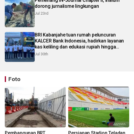
Pemenang IN-Journal Chapter II, Inalum
dorong jurnalisme lingkungan
Jul 23rd
BRI Kabanjahe tuan rumah peluncuran
KALCER Bank Indonesia, hadirkan layanan
kas keliling dan edukasi rupiah hingga
pelosok Karo
Jul 30th
Foto
Pembangunan BRT
Persiapan Stadion Teladan