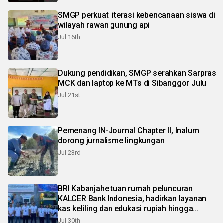
SMGP perkuat literasi kebencanaan siswa di
wilayah rawan gunung api
Jul 16th
Dukung pendidikan, SMGP serahkan Sarpras
MCK dan laptop ke MTs di Sibanggor Julu
Jul 21st
Pemenang IN-Journal Chapter II, Inalum
dorong jurnalisme lingkungan
Jul 23rd
BRI Kabanjahe tuan rumah peluncuran
KALCER Bank Indonesia, hadirkan layanan
kas keliling dan edukasi rupiah hingga
pelosok Karo
Jul 30th