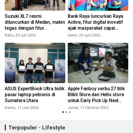
Suzuki XL7 resmi
Bank Raya luncurkan Raya
diluncurkan di Medan, makin
Active, fitur digital inovatif
tegas dengan fitur
ajak masyarakat capai
bermakna
tabungan impian
Rabu, 29 Juli 2026
Senin, 29 Juni 2026
ASUS ExpertBook Ultra bidik
Apple Fanboy serbu 27 titik
pasar laptop pebisnis di
Blibli Store dan Hello store
ta
Sumatera Utara
untuk Early Pick Up Next
Generation of iPhone
Kamis, 11 Juni 2026
Jumat, 17 Oktober 2025
R
Terpopuler - Lifestyle