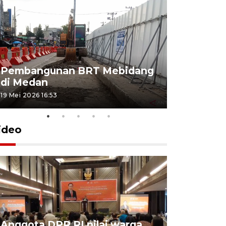
Pembangunan BRT Mebidang
Persiapa
di Medan
menyambu
19 Mei 2026 16:53
11 Mei 2026 15
ideo
Anggota DPR RI nilai warga
BPS: Eko