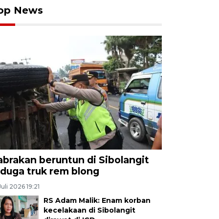
op News
abrakan beruntun di Sibolangit
iduga truk rem blong
Juli 2026 19:21
RS Adam Malik: Enam korban
kecelakaan di Sibolangit