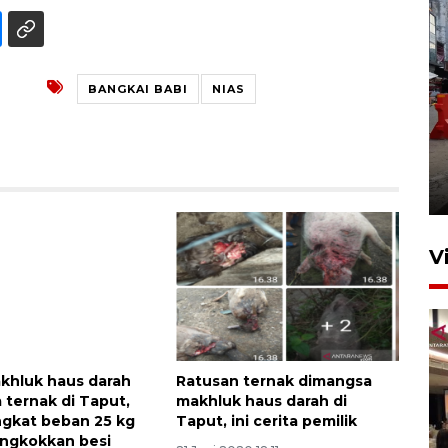
BANGKAI BABI
NIAS
Pelaporan SPT Tahunan di
Sumut
27 April 2026 15:34
V
akhluk haus darah
Ratusan ternak dimangsa
ternak di Taput,
makhluk haus darah di
gkat beban 25 kg
Taput, ini cerita pemilik
ngkokkan besi
Kodam I Bukit Barisan