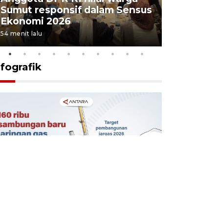
Sumut responsif dalam Sensus
5,06 pers
Ekonomi 2026
2026
54 menit lalu
5 Agustus 202
nfografik