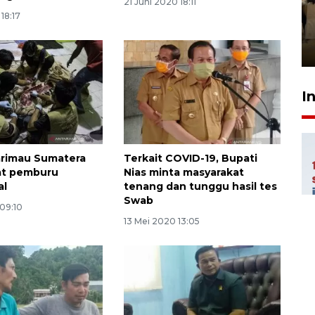
21 Juni 2020 18:11
luncurkan program Kodam
18:17
Berhaji
27 Juli 2026 20:00
I
arimau Sumatera
Terkait COVID-19, Bupati
rat pemburu
Nias minta masyarakat
al
tenang dan tunggu hasil tes
Swab
09:10
13 Mei 2020 13:05