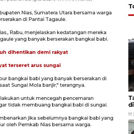
T
abupaten Nias, Sumatera Utara bersama warga
serakan di Pantai Tagaule.
Nias,, Rabu, menjelaskan kedatangan mereka
agaule yang banyak berserakan bangkai babi.
uh dihentikan demi rakyat
at terseret arus sungai
ur bangkai babi yang banyak berserakan di
saat Sungai Mola banjir," terangnya.
T
dilakukan untuk mencegah pencemaran
d
ar tidak membuang bangkai babi di sungai.
17 
mbenarkan jika sebelumnya bangkai babi yang
ubur oleh Pemkab Nias bersama warga.