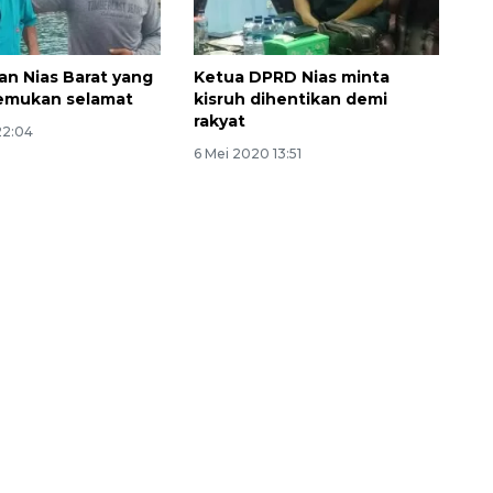
an Nias Barat yang
Ketua DPRD Nias minta
temukan selamat
kisruh dihentikan demi
rakyat
22:04
6 Mei 2020 13:51
Ekonomi triwulan II-2026
tumbuh 5,29 persen
2026-08-06 18:45:00