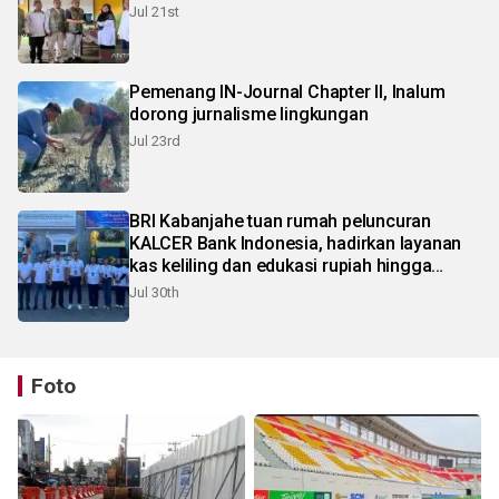
Jul 21st
Pemenang IN-Journal Chapter II, Inalum
dorong jurnalisme lingkungan
Jul 23rd
BRI Kabanjahe tuan rumah peluncuran
KALCER Bank Indonesia, hadirkan layanan
kas keliling dan edukasi rupiah hingga
pelosok Karo
Jul 30th
Foto