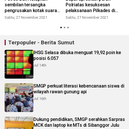
sembilan tersangka
Polriatas kesuksesan
pengrusakan kotak suara
pelaksanaan Pilkades di
pilkades
Dairi
Sabtu, 27 November 2021
Sabtu, 27 November 2021
Terpopuler - Berita Sumut
IHSG Selasa dibuka menguat 19,92 poin ke
posisi 6.057
Jul 14th
SMGP perkuat literasi kebencanaan siswa di
wilayah rawan gunung api
Jul 16th
Dukung pendidikan, SMGP serahkan Sarpras
MCK dan laptop ke MTs di Sibanggor Julu