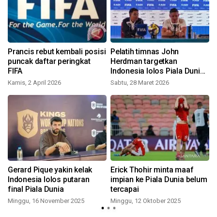
Prancis rebut kembali posisi
Pelatih timnas John
puncak daftar peringkat
Herdman targetkan
FIFA
Indonesia lolos Piala Dunia
2030
Kamis, 2 April 2026
Sabtu, 28 Maret 2026
n
Gerard Pique yakin kelak
Erick Thohir minta maaf
Indonesia lolos putaran
impian ke Piala Dunia belum
final Piala Dunia
tercapai
Minggu, 16 November 2025
Minggu, 12 Oktober 2025