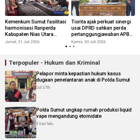
Kemenkum Sumut fasilitasi
Tiorita ajak perkuat sinergi
harmonisasi Ranperda
usai DPRD sahkan perda
Kabupaten Nias Utara
pertanggungjawaban APBD
tentang kades
2025
Jumat, 31 Juli 2026
Kamis, 30 Juli 2026
R
Terpopuler - Hukum dan Kriminal
Pelapor minta kepastian hukum kasus
dugaan penelantaran anak di Polda Sumut
Jul 27th
Polda Sumut ungkap rumah produksi liquid
vape mengandung etomidate
3 hari lalu