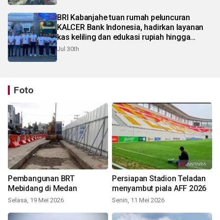
BRI Kabanjahe tuan rumah peluncuran
KALCER Bank Indonesia, hadirkan layanan
kas keliling dan edukasi rupiah hingga
pelosok Karo
Jul 30th
Foto
Pembangunan BRT
Persiapan Stadion Teladan
Mebidang di Medan
menyambut piala AFF 2026
Selasa, 19 Mei 2026
Senin, 11 Mei 2026