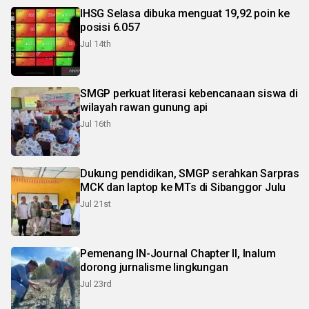
IHSG Selasa dibuka menguat 19,92 poin ke
posisi 6.057
Jul 14th
SMGP perkuat literasi kebencanaan siswa di
wilayah rawan gunung api
Jul 16th
Dukung pendidikan, SMGP serahkan Sarpras
MCK dan laptop ke MTs di Sibanggor Julu
Jul 21st
Pemenang IN-Journal Chapter II, Inalum
dorong jurnalisme lingkungan
Jul 23rd