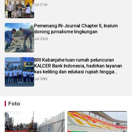
Jul 21st
Pemenang IN-Journal Chapter II, Inalum
dorong jurnalisme lingkungan
Jul 23rd
BRI Kabanjahe tuan rumah peluncuran
KALCER Bank Indonesia, hadirkan layanan
kas keliling dan edukasi rupiah hingga
pelosok Karo
Jul 30th
Foto