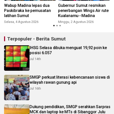
Wabup Madina lepas dua
Gubernur Sumut resmikan
Paskibraka ke pemusatan
penerbangan Wings Air rute
latihan Sumut
Kualanamu--Madina
R
Selasa, 4 Agustus 2026
Minggu, 2 Agustus 2026
Terpopuler - Berita Sumut
IHSG Selasa dibuka menguat 19,92 poin ke
posisi 6.057
Jul 14th
SMGP perkuat literasi kebencanaan siswa di
wilayah rawan gunung api
Jul 16th
Dukung pendidikan, SMGP serahkan Sarpras
MCK dan laptop ke MTs di Sibanggor Julu