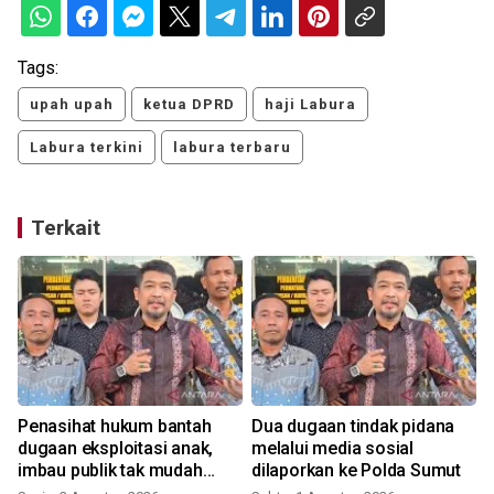
Tags:
upah upah
ketua DPRD
haji Labura
Labura terkini
labura terbaru
Terkait
Penasihat hukum bantah
Dua dugaan tindak pidana
l
dugaan eksploitasi anak,
melalui media sosial
imbau publik tak mudah
dilaporkan ke Polda Sumut
terprovokasi