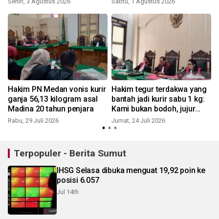
Senin, 3 Agustus 2026
Sabtu, 1 Agustus 2026
R
Hakim PN Medan vonis kurir
Hakim tegur terdakwa yang
ganja 56,13 kilogram asal
bantah jadi kurir sabu 1 kg:
Madina 20 tahun penjara
Kami bukan bodoh, jujur
saja
Rabu, 29 Juli 2026
Jumat, 24 Juli 2026
S
Terpopuler - Berita Sumut
IHSG Selasa dibuka menguat 19,92 poin ke
posisi 6.057
Jul 14th