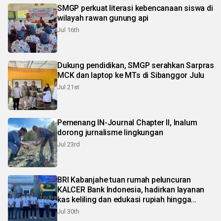
SMGP perkuat literasi kebencanaan siswa di
wilayah rawan gunung api
Jul 16th
Dukung pendidikan, SMGP serahkan Sarpras
MCK dan laptop ke MTs di Sibanggor Julu
Jul 21st
Pemenang IN-Journal Chapter II, Inalum
dorong jurnalisme lingkungan
Jul 23rd
BRI Kabanjahe tuan rumah peluncuran
KALCER Bank Indonesia, hadirkan layanan
kas keliling dan edukasi rupiah hingga
pelosok Karo
Jul 30th