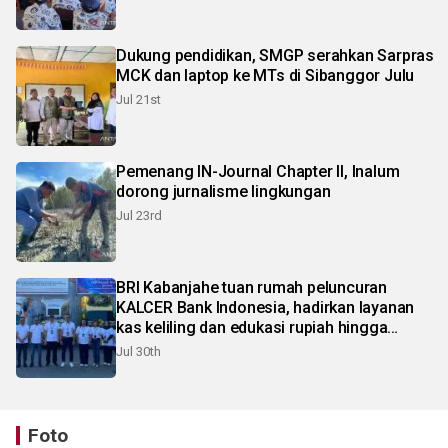
Dukung pendidikan, SMGP serahkan Sarpras
MCK dan laptop ke MTs di Sibanggor Julu
Jul 21st
Pemenang IN-Journal Chapter II, Inalum
dorong jurnalisme lingkungan
Jul 23rd
BRI Kabanjahe tuan rumah peluncuran
KALCER Bank Indonesia, hadirkan layanan
kas keliling dan edukasi rupiah hingga
pelosok Karo
Jul 30th
Foto