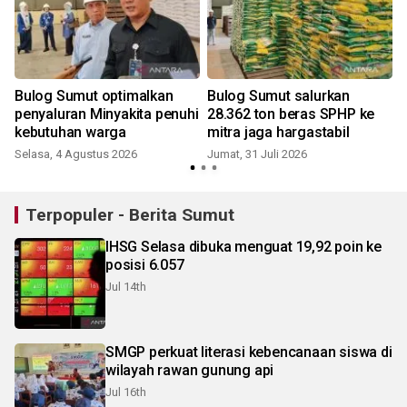
Bulog Sumut optimalkan
Bulog Sumut salurkan
penyaluran Minyakita penuhi
28.362 ton beras SPHP ke
kebutuhan warga
mitra jaga hargastabil
Selasa, 4 Agustus 2026
Jumat, 31 Juli 2026
R
Terpopuler - Berita Sumut
IHSG Selasa dibuka menguat 19,92 poin ke
posisi 6.057
Jul 14th
SMGP perkuat literasi kebencanaan siswa di
wilayah rawan gunung api
Jul 16th