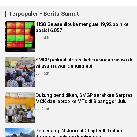
Terpopuler - Berita Sumut
IHSG Selasa dibuka menguat 19,92 poin ke
posisi 6.057
Jul 14th
SMGP perkuat literasi kebencanaan siswa di
wilayah rawan gunung api
Jul 16th
Dukung pendidikan, SMGP serahkan Sarpras
MCK dan laptop ke MTs di Sibanggor Julu
Jul 21st
Pemenang IN-Journal Chapter II, Inalum
dorong jurnalisme lingkungan