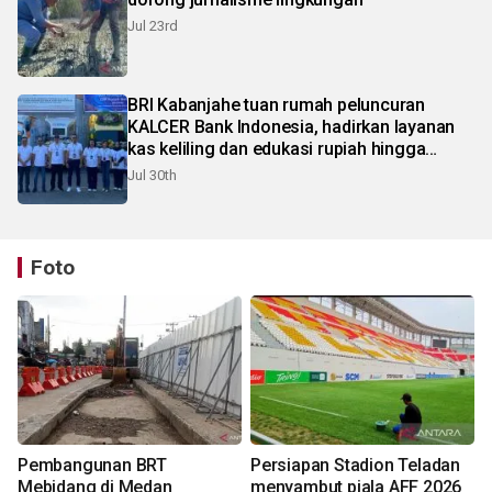
Jul 23rd
BRI Kabanjahe tuan rumah peluncuran
KALCER Bank Indonesia, hadirkan layanan
kas keliling dan edukasi rupiah hingga
pelosok Karo
Jul 30th
Foto
Pembangunan BRT
Persiapan Stadion Teladan
Mebidang di Medan
menyambut piala AFF 2026