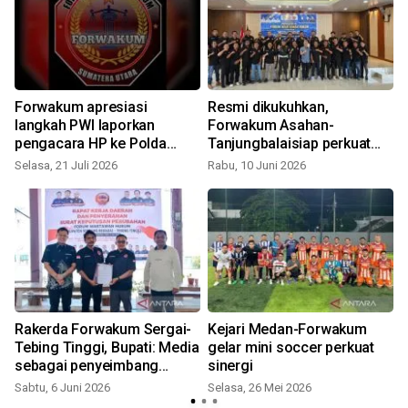
Forwakum apresiasi
Resmi dikukuhkan,
langkah PWI laporkan
Forwakum Asahan-
s
pengacara HP ke Polda
Tanjungbalaisiap perkuat
Metro Jaya
profesionalisme wartawan
Selasa, 21 Juli 2026
Rabu, 10 Juni 2026
hukum
Rakerda Forwakum Sergai-
Kejari Medan-Forwakum
Tebing Tinggi, Bupati: Media
gelar mini soccer perkuat
sebagai penyeimbang
sinergi
kebijakan pemerintah
Sabtu, 6 Juni 2026
Selasa, 26 Mei 2026
S