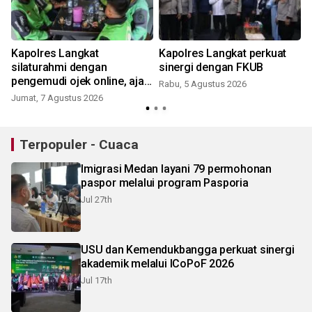
r
Kapolres Langkat
Kapolres Langkat perkuat
n
silaturahmi dengan
sinergi dengan FKUB
pengemudi ojek online, ajak
Rabu, 5 Agustus 2026
jaga Kamtibmas jelang HUT
Jumat, 7 Agustus 2026
RI
Terpopuler - Cuaca
Imigrasi Medan layani 79 permohonan
paspor melalui program Pasporia
Jul 27th
USU dan Kemendukbangga perkuat sinergi
akademik melalui ICoPoF 2026
Jul 17th