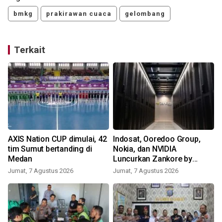
bmkg
prakirawan cuaca
gelombang
Terkait
AXIS Nation CUP dimulai, 42
Indosat, Ooredoo Group,
l
tim Sumut bertanding di
Nokia, dan NVIDIA
Medan
Luncurkan Zankore by
Indosat
Jumat, 7 Agustus 2026
Jumat, 7 Agustus 2026