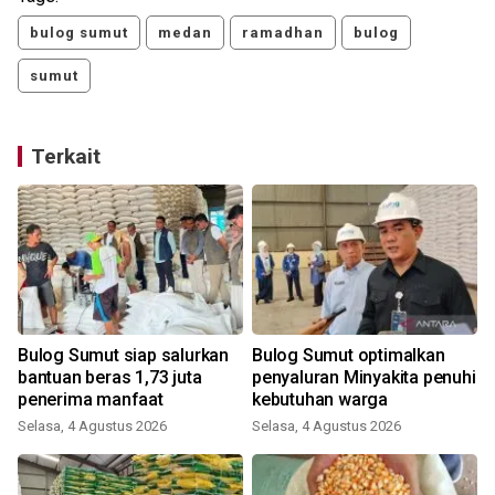
bulog sumut
medan
ramadhan
bulog
sumut
Terkait
Bulog Sumut siap salurkan
Bulog Sumut optimalkan
s
bantuan beras 1,73 juta
penyaluran Minyakita penuhi
penerima manfaat
kebutuhan warga
Selasa, 4 Agustus 2026
Selasa, 4 Agustus 2026
J