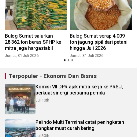
Bulog Sumut salurkan
Bulog Sumut serap 4.009
28.362 ton beras SPHP ke
ton jagung pipil dari petani
mitra jaga hargastabil
hingga Juli 2026
Jumat, 31 Juli 2026
Jumat, 31 Juli 2026
S
Terpopuler - Ekonomi Dan Bisnis
Komisi VII DPR ajak mitra kerja ke PRSU,
perkuat sinergi bersama pemda
Jul 10th
Pelindo Multi Terminal catat peningkatan
bongkar muat curah kering
Jul 30th