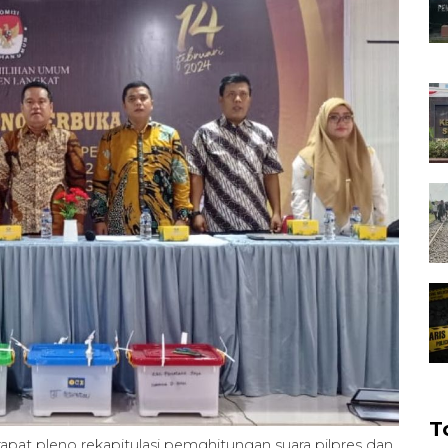
T
pat pleno rekapitulasi pemghitungan suara pilpres dan