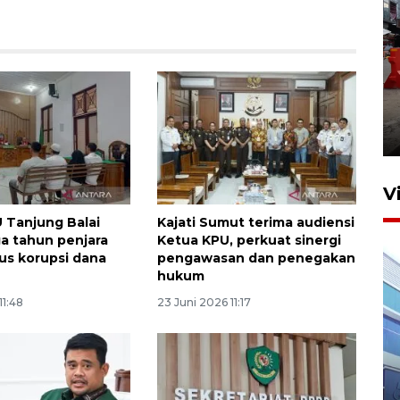
Pelaporan SPT Tahunan di
Sumut
27 April 2026 15:34
V
 Tanjung Balai
Kajati Sumut terima audiensi
ga tahun penjara
Ketua KPU, perkuat sinergi
us korupsi dana
pengawasan dan penegakan
hukum
11:48
23 Juni 2026 11:17
IDAI perkuat kompetensi
dokter tangani penyakit