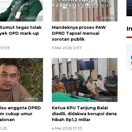
jantung anak
23 Juli 2026 20:04
Sumut tegas tolak
Mandeknya proses PAW
I
oyek OPD mark-up
DPRD Tapsel menuai
sorotan publik
 13:09
11 Mei 2026 12:57
 isu anggota DPRD
Ketua KPU Tanjung Balai
um cukup umur
diadili, didakwa korupsi dana
alonan
hibah Rp1,2 miliar
0:25
4 Mei 2026 17:33