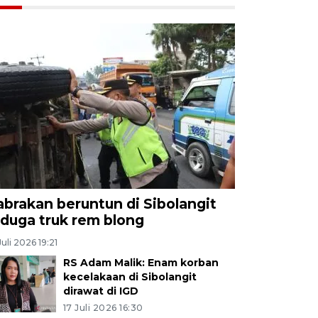
abrakan beruntun di Sibolangit
iduga truk rem blong
Juli 2026 19:21
RS Adam Malik: Enam korban
kecelakaan di Sibolangit
dirawat di IGD
17 Juli 2026 16:30