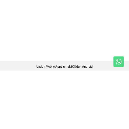
Unduh Mobile Apps untuk iOS dan Android
Jelajahi ANTARA News Sumatera Utara
Berita Sumut
Foto
Nasional
Video
Regional
Ketentuan Penggunaan