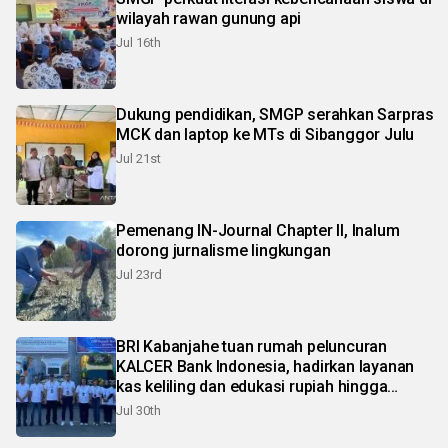
wilayah rawan gunung api
Jul 16th
Dukung pendidikan, SMGP serahkan Sarpras
MCK dan laptop ke MTs di Sibanggor Julu
Jul 21st
Pemenang IN-Journal Chapter II, Inalum
dorong jurnalisme lingkungan
Jul 23rd
BRI Kabanjahe tuan rumah peluncuran
KALCER Bank Indonesia, hadirkan layanan
kas keliling dan edukasi rupiah hingga
pelosok Karo
Jul 30th