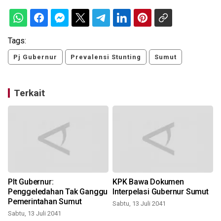
Tags:
Pj Gubernur
Prevalensi Stunting
Sumut
Terkait
Plt Gubernur:
KPK Bawa Dokumen
Penggeledahan Tak Ganggu
Interpelasi Gubernur Sumut
Pemerintahan Sumut
Sabtu, 13 Juli 2041
Sabtu, 13 Juli 2041
S