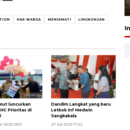
Berhaji
27 Juli 2026 20:00
TION
HAK WARGA
MENIKMATI
LINGKUNGAN
I
mut luncurkan
Dandim Langkat yang baru
HC Prioritas di
Letkok Inf Medwin
i
Sangkakala
r 2025 06:11
27 Juli 2025 17:22