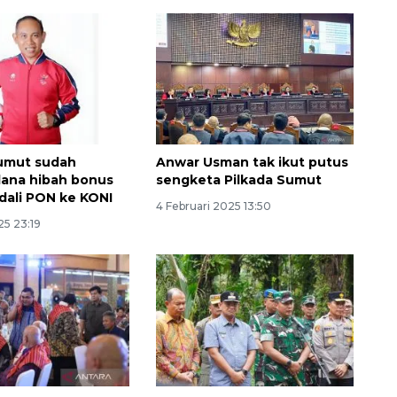
Sumut sudah
Anwar Usman tak ikut putus
dana hibah bonus
sengketa Pilkada Sumut
dali PON ke KONI
4 Februari 2025 13:50
25 23:19
160 ribu sambungan baru
jaringan gas 2026
2026-08-07 18:00:00