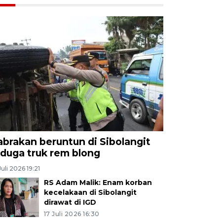
abrakan beruntun di Sibolangit
iduga truk rem blong
Juli 2026 19:21
RS Adam Malik: Enam korban
kecelakaan di Sibolangit
dirawat di IGD
17 Juli 2026 16:30