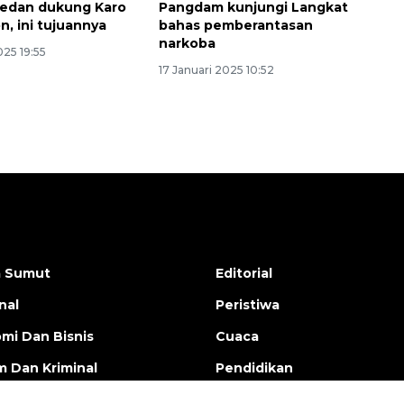
edan dukung Karo
Pangdam kunjungi Langkat
n, ini tujuannya
bahas pemberantasan
narkoba
025 19:55
17 Januari 2025 10:52
a Sumut
Editorial
nal
Peristiwa
mi Dan Bisnis
Cuaca
 Dan Kriminal
Pendidikan
aga
Rilis Pers