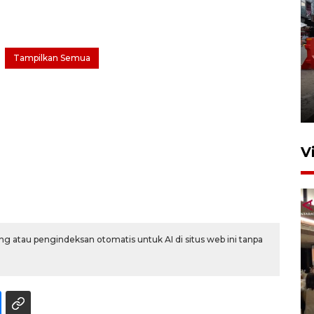
Tampilkan Semua
Pelaporan SPT Tahunan di
Sumut
27 April 2026 15:34
V
g atau pengindeksan otomatis untuk AI di situs web ini tanpa
Kodam I Bukit Barisan
luncurkan program Kodam