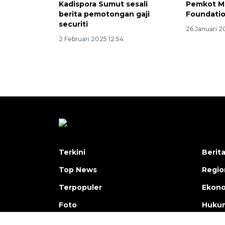
Kadispora Sumut sesali
Pemkot M
berita pemotongan gaji
Foundatio
securiti
26 Januari 2
2 Februari 2025 12:54
Terkini
Berit
Top News
Regio
Terpopuler
Ekono
Foto
Hukum
Video
Olahr